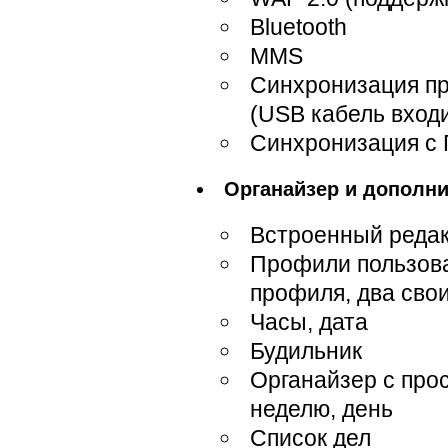
Bluetooth
MMS
Cинхронизация пр
(USB кабель входи
Синхронизация с П
Органайзер и дополн
Встроенный реда
Профили пользова
профиля, два сво
Часы, дата
Будильник
Органайзер с про
неделю, день
Список дел