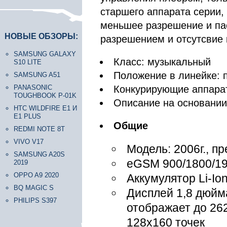
старшего аппарата серии,
меньшее разрешение и па
НОВЫЕ ОБЗОРЫ:
разрешением и отсутсвие 
SAMSUNG GALAXY
Класс: музыкальный
S10 LITE
Положение в линейке: 
SAMSUNG A51
PANASONIC
Конкурирующие аппара
TOUGHBOOK P-01K
Описание на основани
HTC WILDFIRE E1 И
E1 PLUS
Общие
REDMI NOTE 8T
VIVO V17
Модель: 2006г., п
SAMSUNG A20S
eGSM 900/1800/1
2019
OPPO A9 2020
Аккумулятор Li-Io
BQ MAGIC S
Дисплей 1,8 дюйм
PHILIPS S397
отображает до 26
128х160 точек