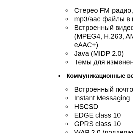
Стерео FM-радио, 
mp3/aac файлы в 
Встроенный видео
(MPEG4, H.263, A
eAAC+)
Java (MIDP 2.0)
Темы для измене
Коммуникационные в
Встроенный почт
Instant Messaging
HSCSD
EDGE class 10
GPRS class 10
WAP 2.0 (поддерж