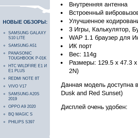
Внутренняя антенна
Встроенный вибровызо
Улучшенное кодировани
НОВЫЕ ОБЗОРЫ:
3 Игры, Калькулятор, Б
SAMSUNG GALAXY
WAP 1.1 браузер для И
S10 LITE
ИК порт
SAMSUNG A51
PANASONIC
Вес: 114g
TOUGHBOOK P-01K
Размеры: 129.5 x 47.3 
HTC WILDFIRE E1 И
2N)
E1 PLUS
REDMI NOTE 8T
Данная модель доступна в 
VIVO V17
Dusk and Red Sunset)
SAMSUNG A20S
2019
Дисплей очень удобен:
OPPO A9 2020
BQ MAGIC S
PHILIPS S397