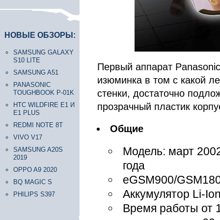
НОВЫЕ ОБЗОРЫ:
SAMSUNG GALAXY
S10 LITE
Первый аппарат Panasoni
SAMSUNG A51
изюминка в том с какой л
PANASONIC
стенки, достаточно подло
TOUGHBOOK P-01K
HTC WILDFIRE E1 И
прозрачный пластик корпус
E1 PLUS
REDMI NOTE 8T
Общие
VIVO V17
Модель: март 2002
SAMSUNG A20S
2019
года
OPPO A9 2020
eGSM900/GSM18
BQ MAGIC S
Аккумулятор Li-Io
PHILIPS S397
Время работы от 1