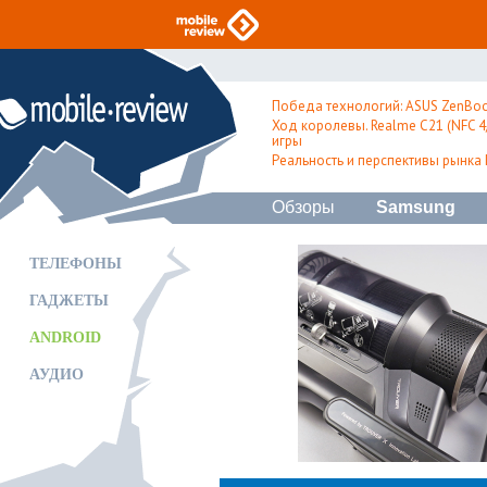
Победа технологий: ASUS ZenBoo
Ход королевы. Realme C21 (NFC 4/
игры
Реальность и перспективы рынка
Обзоры
Samsung
ТЕЛЕФОНЫ
ГАДЖЕТЫ
ANDROID
АУДИО