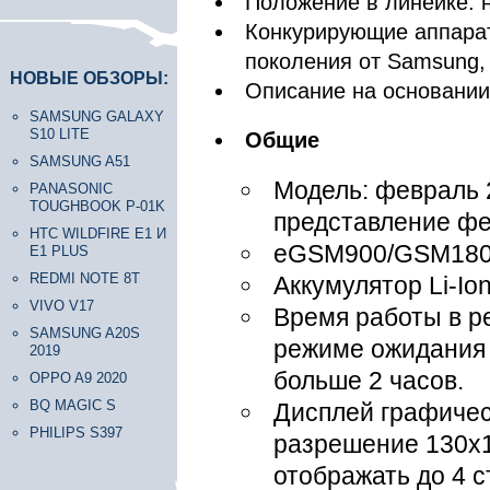
Положение в линейке: 
Конкурирующие аппара
поколения от Samsung,
НОВЫЕ ОБЗОРЫ:
Описание на основани
SAMSUNG GALAXY
S10 LITE
Общие
SAMSUNG A51
Модель: февраль 
PANASONIC
TOUGHBOOK P-01K
представление фе
HTC WILDFIRE E1 И
eGSM900/GSM180
E1 PLUS
REDMI NOTE 8T
Аккумулятор Li-Io
VIVO V17
Время работы в ре
SAMSUNG A20S
режиме ожидания 
2019
больше 2 часов.
OPPO A9 2020
BQ MAGIC S
Дисплей графичес
PHILIPS S397
разрешение 130х1
отображать до 4 с