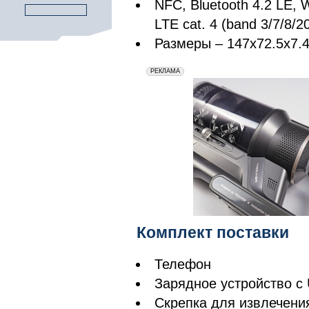
NFC, Bluetooth 4.2 LE, 
LTE cat. 4 (band 3/7/8/2
Размеры – 147х72.5х7.4
erid: 2VfnxxmNzs5
РЕКЛАМА
Комплект поставки
Телефон
Зарядное устройство с
Скрепка для извлечени