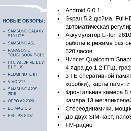
Android 6.0.1
Экран 5.2 дюйма, FullHD
НОВЫЕ ОБЗОРЫ:
автоматическая регули
SAMSUNG GALAXY
Аккумулятор Li-Ion 261
S10 LITE
работы в режиме разгов
SAMSUNG A51
520 часов
PANASONIC
TOUGHBOOK P-01K
Чипсет Qualcomm Snapdr
HTC WILDFIRE E1 И
4 ядра до 1.2 ГГц), гр
E1 PLUS
REDMI NOTE 8T
3 ГБ оперативной памят
VIVO V17
коробки), карты памяти
SAMSUNG A20S
Фронтальная камера 8 
2019
камера 13 мегапикселей
OPPO A9 2020
Стереодинамики, мощно
BQ MAGIC S
PHILIPS S397
До двух SIM-карт, nano
FM-радио