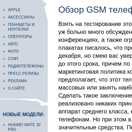
Обзор GSM телеф
APPLE
АКСЕССУАРЫ
Взять на тестирование эт
ПЛАНШЕТЫ И
НОУТБУКИ
уж больно много обсужден
ОПЕРАТОРЫ
конференциях, а также ог
АВТО
плакатах писалось, что пр
ФОТО
декабря, но смею вас увер
СОФТ
до этого срока, причем п
РАДИОТЕЛЕФОНЫ
маркетинговая политика к
ПРЕСС-РЕЛИЗЫ
предполагает, что этот т
РЕКЛАМА
массовых или занять наи
О САЙТЕ
Сделать такое заключение
реализовано никаких при
аппарат среднего класса,
НОВЫЕ МОДЕЛИ:
телефонам. Но при этом 
HUAWEI MATE 30
значительные средства. 
PRO