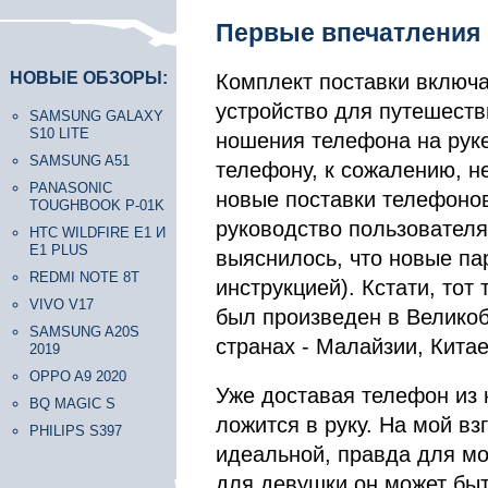
Первые впечатления
НОВЫЕ ОБЗОРЫ:
Комплект поставки включа
устройство для путешеств
SAMSUNG GALAXY
S10 LITE
ношения телефона на руке,
SAMSUNG A51
телефону, к сожалению, н
PANASONIC
новые поставки телефонов
TOUGHBOOK P-01K
руководство пользователя
HTC WILDFIRE E1 И
E1 PLUS
выяснилось, что новые па
REDMI NOTE 8T
инструкцией). Кстати, тот
VIVO V17
был произведен в Великоб
SAMSUNG A20S
странах - Малайзии, Кита
2019
OPPO A9 2020
Уже доставая телефон из к
BQ MAGIC S
ложится в руку. На мой вз
PHILIPS S397
идеальной, правда для мо
для девушки он может быт