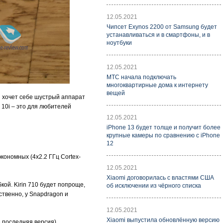
12.05.2021
Чипсет Exynos 2200 от Samsung будет
устанавливаться и в смартфоны, и в
ноутбуки
12.05.2021
МТС начала подключать
многоквартирные дома к интернету
вещей
я хочет себе шустрый аппарат
 10i – это для любителей
12.05.2021
iPhone 13 будет толще и получит более
крупные камеры по сравнению с iPhone
12
экономных (4x2.2 ГГц Cortex-
12.05.2021
Xiaomi договорилась с властями США
бкой. Kirin 710 будет попроще,
об исключении из чёрного списка
ственно, у Snapdragon и
12.05.2021
Xiaomi выпустила обновлённую версию
 последняя версия).