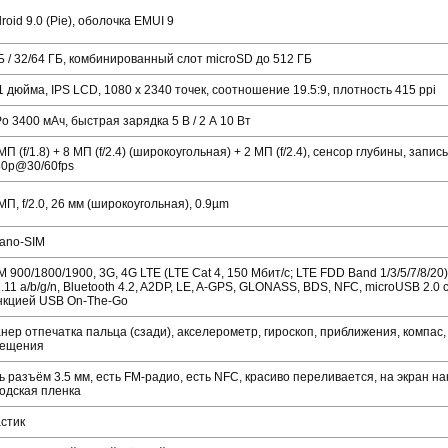
roid 9.0 (Pie), оболочка EMUI 9
Б / 32/64 ГБ, комбинированный слот microSD до 512 ГБ
1 дюйма, IPS LCD, 1080 x 2340 точек, соотношение 19.5:9, плотность 415 ppi
Po 3400 мАч, быстрая зарядка 5 В / 2 А 10 Вт
MП (f/1.8) + 8 MП (f/2.4) (широкоугольная) + 2 MП (f/2.4), сенсор глубины, запис
80p@30/60fps
МП, f/2.0, 26 мм (широкоугольная), 0.9µm
ano-SIM
 900/1800/1900, 3G, 4G LTE (LTE Cat 4, 150 Мбит/с; LTE FDD Band 1/3/5/7/8/20),
.11 a/b/g/n, Bluetooth 4.2, A2DP, LE, A-GPS, GLONASS, BDS, NFC, microUSB 2.0 
нкцией USB On-The-Go
нер отпечатка пальца (сзади), акселерометр, гироскоп, приближения, компас,
вещения
ь разъём 3.5 мм, есть FM-радио, есть NFC, красиво переливается, на экран н
одская пленка
стик