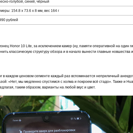
есно-голубой, синий, чёрный
меры: 154.8 x 73.6 x 8 мм, вес 164 г
990 рублей
знец Honor 10 Lite, за исключением камер (ну, памяти оперативной на один ги
енить классическую структуру обзора и в начало вынести главные новшества и
r в каждом ценовом сегменте каждый раз вспоминается неприличный анекдот
ой: «Нет, мы медленно спустимся с холма и покроем всё стадо». Также и Hua
едлагая, таким образом, варианты на любой вкус и цвет.