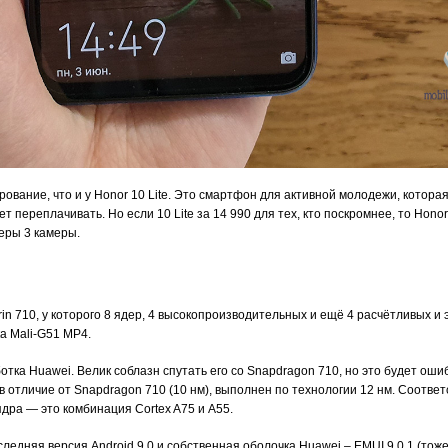
рование, что и у Honor 10 Lite. Это смартфон для активной молодежи, котора
 переплачивать. Но если 10 Lite за 14 990 для тех, кто поскромнее, то Honor
меры 3 камеры.
rin 710, у которого 8 ядер, 4 высокопроизводительных и ещё 4 расчётливых и 
ка Mali-G51 MP4.
аботка Huawei. Велик соблазн спутать его со Snapdragon 710, но это будет оши
 в отличие от Snapdragon 710 (10 нм), выполнен по технологии 12 нм. Соответ
ядра — это комбинация Cortex A75 и A55.
ледняя версия Android 9.0 и собственная оболочка Huawei – EMUI 9.0.1 (тоже