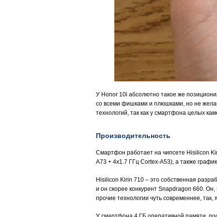
У Honor 10i абсолютно такое же позициони
со всеми фишками и плюшками, но не желает
технологий, так как у смартфона целых ка
Производительность
Смартфон работает на чипсете Hisilicon Ki
A73 + 4x1.7 ГГц Cortex-A53), а также графи
Hisilicon Kirin 710 – это собственная разр
и он скорее конкурент Snapdragon 660. Он,
прочие технологии чуть современнее, так, 
У смартфона 4 ГБ оперативной памяти, пос