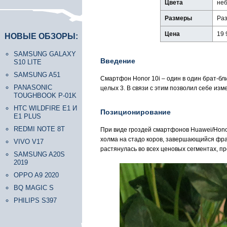
Цвета
неб
Размеры
Раз
Цена
19 
НОВЫЕ ОБЗОРЫ:
SAMSUNG GALAXY
Введение
S10 LITE
SAMSUNG A51
Смартфон Honor 10i – один в один брат-бли
PANASONIC
целых 3. В связи с этим позволил себе изм
TOUGHBOOK P-01K
HTC WILDFIRE E1 И
Позиционирование
E1 PLUS
REDMI NOTE 8T
При виде гроздей смартфонов Huawei/Hono
холма на стадо коров, завершающийся фраз
VIVO V17
растянулась во всех ценовых сегментах, пр
SAMSUNG A20S
2019
OPPO A9 2020
BQ MAGIC S
PHILIPS S397