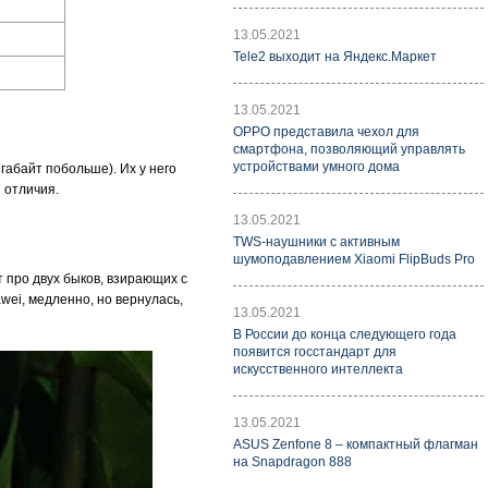
13.05.2021
Tele2 выходит на Яндекс.Маркет
13.05.2021
OPPO представила чехол для
смартфона, позволяющий управлять
устройствами умного дома
габайт побольше). Их у него
 отличия.
13.05.2021
TWS-наушники с активным
шумоподавлением Xiaomi FlipBuds Pro
 про двух быков, взирающих с
wei, медленно, но вернулась,
13.05.2021
В России до конца следующего года
появится госстандарт для
искусственного интеллекта
13.05.2021
ASUS Zenfone 8 – компактный флагман
на Snapdragon 888