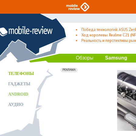
Победа технологий: ASUS Zen
Ход королевы. Realme C21 (NFC
Реальность и перспективы рын
Обзоры
Samsung
erid: 2VfnxxmNzs5
РЕКЛАМА
ТЕЛЕФОНЫ
ГАДЖЕТЫ
ANDROID
АУДИО