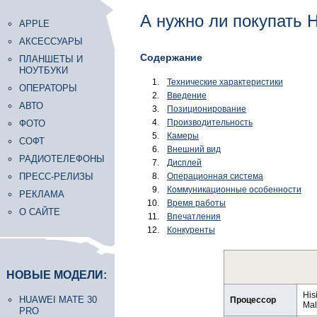
А нужно ли покупать H
APPLE
АКСЕССУАРЫ
Содержание
ПЛАНШЕТЫ И
НОУТБУКИ
Технические характеристики
ОПЕРАТОРЫ
Введение
АВТО
Позиционирование
Производительность
ФОТО
Камеры
СОФТ
Внешний вид
РАДИОТЕЛЕФОНЫ
Дисплей
ПРЕСС-РЕЛИЗЫ
Операционная система
Коммуникационные особенности
РЕКЛАМА
Время работы
О САЙТЕ
Впечатления
Конкуренты
НОВЫЕ МОДЕЛИ:
His
HUAWEI MATE 30
Процессор
Mal
PRO