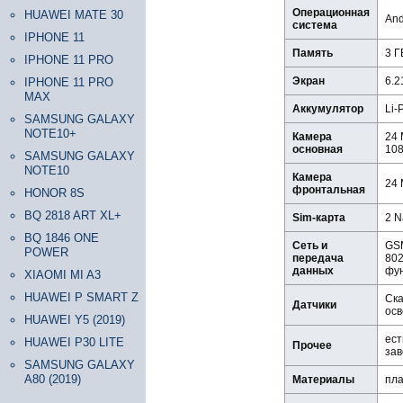
Операционная
HUAWEI MATE 30
And
система
IPHONE 11
Память
3 Г
IPHONE 11 PRO
Экран
6.2
IPHONE 11 PRO
MAX
Аккумулятор
Li-
SAMSUNG GALAXY
NOTE10+
Камера
24 
основная
10
SAMSUNG GALAXY
NOTE10
Камера
24 
фронтальная
HONOR 8S
BQ 2818 ART XL+
Sim-карта
2 N
BQ 1846 ONE
Сеть и
GSM
POWER
передача
802
данных
фу
XIAOMI MI A3
HUAWEI P SMART Z
Ска
Датчики
ос
HUAWEI Y5 (2019)
ест
HUAWEI P30 LITE
Прочее
зав
SAMSUNG GALAXY
A80 (2019)
Материалы
пла