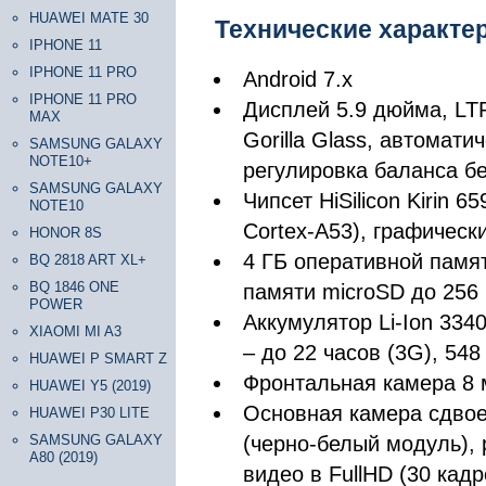
HUAWEI MATE 30
Технические характе
IPHONE 11
IPHONE 11 PRO
Android 7.x
IPHONE 11 PRO
Дисплей 5.9 дюйма, LTP
MAX
Gorilla Glass, автомати
SAMSUNG GALAXY
NOTE10+
регулировка баланса б
SAMSUNG GALAXY
Чипсет HiSilicon Kirin 
NOTE10
Cortex-A53), графическ
HONOR 8S
4 ГБ оперативной памят
BQ 2818 ART XL+
BQ 1846 ONE
памяти microSD до 256
POWER
Аккумулятор Li-Ion 334
XIAOMI MI A3
– до 22 часов (3G), 54
HUAWEI P SMART Z
Фронтальная камера 8 
HUAWEI Y5 (2019)
Основная камера сдвое
HUAWEI P30 LITE
SAMSUNG GALAXY
(черно-белый модуль),
A80 (2019)
видео в FullHD (30 кадр