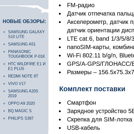
FM-радио
Датчик отпечатка пальц
Акселерометр, датчик 
НОВЫЕ ОБЗОРЫ:
датчик ориентации дис
SAMSUNG GALAXY
S10 LITE
LTE cat.6, band 1/3/5/8/
SAMSUNG A51
nanoSIM-карты, комбин
PANASONIC
Wi-Fi 802.11 b/g/n, Blue
TOUGHBOOK P-01K
GPS/A-GPS/ГЛОНАСС/
HTC WILDFIRE E1 И
E1 PLUS
Размеры – 156.5х75.3х7
REDMI NOTE 8T
VIVO V17
Комплект поставки
SAMSUNG A20S
2019
Смартфон
OPPO A9 2020
Зарядное устройство 5
BQ MAGIC S
PHILIPS S397
Скрепка для SIM-лотка
USB-кабель