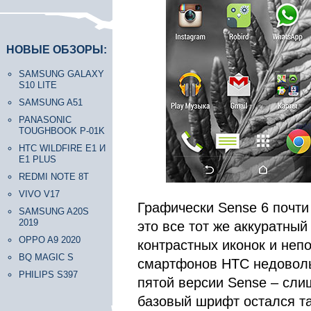
НОВЫЕ ОБЗОРЫ:
SAMSUNG GALAXY
S10 LITE
SAMSUNG A51
PANASONIC
TOUGHBOOK P-01K
HTC WILDFIRE E1 И
E1 PLUS
REDMI NOTE 8T
VIVO V17
Графически Sense 6 почти
SAMSUNG A20S
2019
это все тот же аккуратный
OPPO A9 2020
контрастных иконок и неп
BQ MAGIC S
смартфонов HTC недовол
PHILIPS S397
пятой версии Sense – сли
базовый шрифт остался та