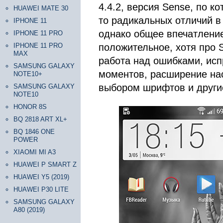
4.4.2, версия Sense, по ко
HUAWEI MATE 30
то радикальных отличий в
IPHONE 11
однако общее впечатление
IPHONE 11 PRO
IPHONE 11 PRO
положительное, хотя про S
MAX
работа над ошибками, исп
SAMSUNG GALAXY
моментов, расширение нас
NOTE10+
выбором шрифтов и други
SAMSUNG GALAXY
NOTE10
HONOR 8S
BQ 2818 ART XL+
BQ 1846 ONE
POWER
XIAOMI MI A3
HUAWEI P SMART Z
HUAWEI Y5 (2019)
HUAWEI P30 LITE
SAMSUNG GALAXY
A80 (2019)