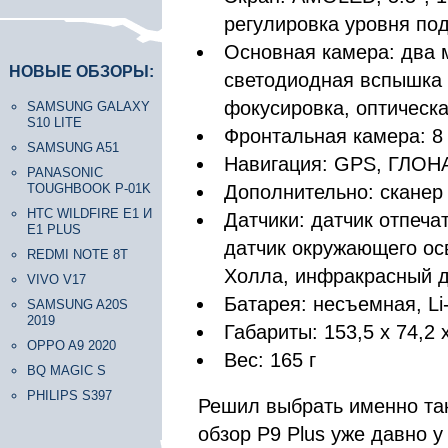
регулировка уровня под
Основная камера: два м
НОВЫЕ ОБЗОРЫ:
светодиодная вспышка 
фокусировка, оптическ
SAMSUNG GALAXY
S10 LITE
Фронтальная камера: 8
SAMSUNG A51
Навигация: GPS, ГЛОНА
PANASONIC
TOUGHBOOK P-01K
Дополнительно: сканер
HTC WILDFIRE E1 И
Датчики: датчик отпеча
E1 PLUS
датчик окружающего ос
REDMI NOTE 8T
Холла, инфракрасный д
VIVO V17
Батарея: несъемная, Li
SAMSUNG A20S
2019
Габариты: 153,5 х 74,2 
OPPO A9 2020
Вес: 165 г
BQ MAGIC S
PHILIPS S397
Решил выбрать именно та
обзор P9 Plus уже давно у