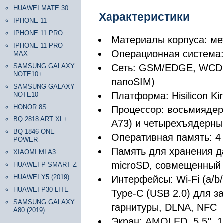
HUAWEI MATE 30
Характеристики
IPHONE 11
IPHONE 11 PRO
Материалы корпуса: мет
IPHONE 11 PRO
Операционная система: 
MAX
SAMSUNG GALAXY
Сеть: GSM/EDGE, WCDMA
NOTE10+
nanoSIM)
SAMSUNG GALAXY
Платформа: Hisilicon Kir
NOTE10
HONOR 8S
Процессор: восьмиядер
BQ 2818 ART XL+
A73) и четырехъядерный
BQ 1846 ONE
Оперативная память: 4
POWER
Память для хранения да
XIAOMI MI A3
microSD, совмещенный 
HUAWEI P SMART Z
HUAWEI Y5 (2019)
Интерфейсы: Wi-Fi (a/b/
HUAWEI P30 LITE
Type-C (USB 2.0) для з
SAMSUNG GALAXY
гарнитуры, DLNA, NFC
A80 (2019)
Экран: AMOLED, 5.5’’, 