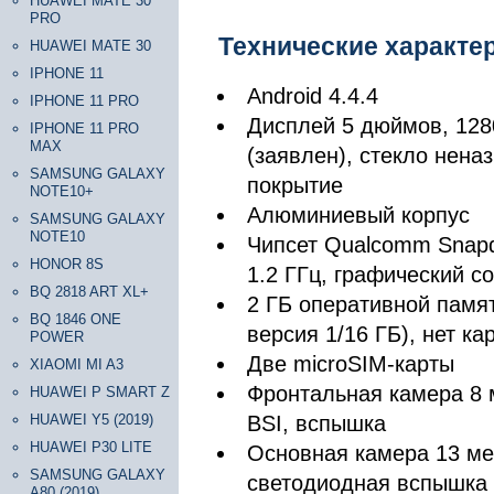
HUAWEI MATE 30
PRO
Технические характе
HUAWEI MATE 30
IPHONE 11
Android 4.4.4
IPHONE 11 PRO
Дисплей 5 дюймов, 128
IPHONE 11 PRO
MAX
(заявлен), стекло нена
SAMSUNG GALAXY
покрытие
NOTE10+
Алюминиевый корпус
SAMSUNG GALAXY
NOTE10
Чипсет Qualcomm Snapd
HONOR 8S
1.2 ГГц, графический с
BQ 2818 ART XL+
2 ГБ оперативной памят
BQ 1846 ONE
версия 1/16 ГБ), нет ка
POWER
Две microSIM-карты
XIAOMI MI A3
Фронтальная камера 8 
HUAWEI P SMART Z
HUAWEI Y5 (2019)
BSI, вспышка
HUAWEI P30 LITE
Основная камера 13 мег
SAMSUNG GALAXY
светодиодная вспышка
A80 (2019)