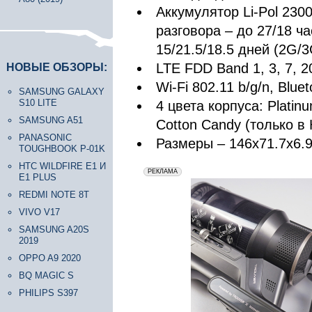
Аккумулятор Li-Pol 230
разговора – до 27/18 ч
15/21.5/18.5 дней (2G/
LTE FDD Band 1, 3, 7, 20
НОВЫЕ ОБЗОРЫ:
Wi-Fi 802.11 b/g/n, Bluet
SAMSUNG GALAXY
S10 LITE
4 цвета корпуса: Platin
SAMSUNG A51
Cotton Candy (только в 
PANASONIC
Размеры – 146х71.7х6.9
TOUGHBOOK P-01K
HTC WILDFIRE E1 И
erid: 2VfnxxmNzs5
РЕКЛАМА
E1 PLUS
REDMI NOTE 8T
VIVO V17
SAMSUNG A20S
2019
OPPO A9 2020
BQ MAGIC S
PHILIPS S397