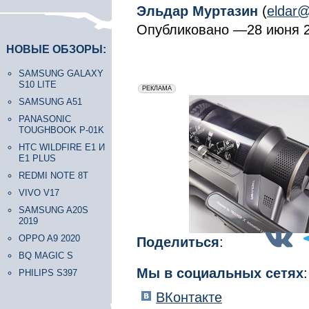
Эльдар Муртазин
(
eldar@
Опубликовано —28 июня 2
НОВЫЕ ОБЗОРЫ:
SAMSUNG GALAXY
S10 LITE
erid: 2VfnxxmNzs5
РЕКЛАМА
SAMSUNG A51
PANASONIC
TOUGHBOOK P-01K
HTC WILDFIRE E1 И
E1 PLUS
REDMI NOTE 8T
VIVO V17
SAMSUNG A20S
2019
OPPO A9 2020
Поделиться
:
BQ MAGIC S
Мы в социальных сетях
:
PHILIPS S397
ВКонтакте