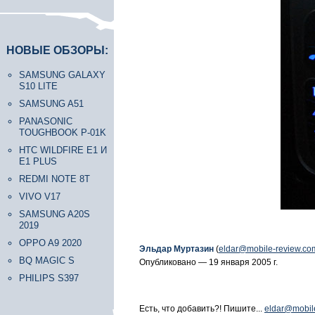
НОВЫЕ ОБЗОРЫ:
SAMSUNG GALAXY
S10 LITE
SAMSUNG A51
PANASONIC
TOUGHBOOK P-01K
HTC WILDFIRE E1 И
E1 PLUS
REDMI NOTE 8T
VIVO V17
SAMSUNG A20S
2019
OPPO A9 2020
Эльдар Муртазин
(
eldar@mobile-review.co
BQ MAGIC S
Опубликовано — 19 января 2005 г.
PHILIPS S397
Есть, что добавить?! Пишите...
eldar@mobil