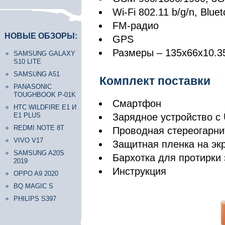
Wi-Fi 802.11 b/g/n, Blue
FM-радио
НОВЫЕ ОБЗОРЫ:
GPS
Размеры – 135х66х10.3
SAMSUNG GALAXY
S10 LITE
SAMSUNG A51
Комплект поставки
PANASONIC
TOUGHBOOK P-01K
Смартфон
HTC WILDFIRE E1 И
E1 PLUS
Зарядное устройство с
REDMI NOTE 8T
Проводная стереогарни
VIVO V17
Защитная пленка на эк
SAMSUNG A20S
Бархотка для протирки 
2019
Инструкция
OPPO A9 2020
BQ MAGIC S
PHILIPS S397