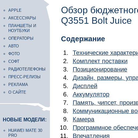
Обзор бюджетног
APPLE
Q3551 Bolt Juice
АКСЕССУАРЫ
ПЛАНШЕТЫ И
НОУТБУКИ
Содержание
ОПЕРАТОРЫ
АВТО
Технические характер
ФОТО
Комплект поставки
СОФТ
Позиционирование
РАДИОТЕЛЕФОНЫ
Дизайн, размеры, уп
ПРЕСС-РЕЛИЗЫ
РЕКЛАМА
Дисплей
О САЙТЕ
Аккумулятор
Память, чипсет, произ
Коммуникационные во
Камера
НОВЫЕ МОДЕЛИ:
Программное обеспеч
HUAWEI MATE 30
Впечатления
PRO