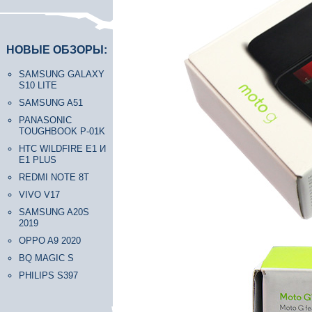
НОВЫЕ ОБЗОРЫ:
SAMSUNG GALAXY
S10 LITE
SAMSUNG A51
PANASONIC
TOUGHBOOK P-01K
HTC WILDFIRE E1 И
E1 PLUS
REDMI NOTE 8T
VIVO V17
SAMSUNG A20S
2019
OPPO A9 2020
BQ MAGIC S
PHILIPS S397