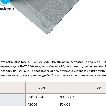
та семейства RAZR2 – V8, V9, V9m. Все они ориентируются на разные рынки,
только модель RAZR2 V8, она, как и Motorola Z6, работает под управлением L
аппараты на P2K, они не представляют практического интереса за исключени
поколения, вот такая ирония судьбы. Посмотреть на различия аппаратов мо
V9m
V9
EVDO CDMA
3G HSDPA
P2K OS
P2K OS