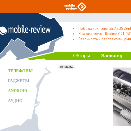
Победа технологий: ASUS Zen
Ход королевы. Realme C21 (NFC
Реальность и перспективы рын
Обзоры
Samsung
erid: 2VfnxxmNzs5
РЕКЛАМА
ТЕЛЕФОНЫ
ГАДЖЕТЫ
ANDROID
АУДИО