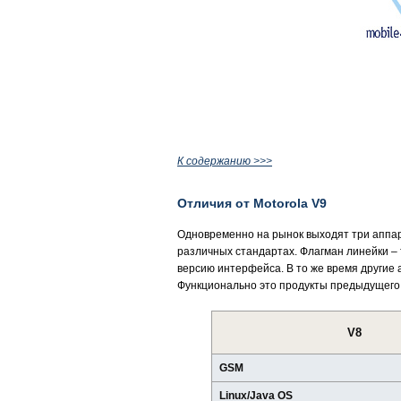
К содержанию >>>
Отличия от Motorola V9
Одновременно на рынок выходят три аппара
различных стандартах. Флагман линейки – 
версию интерфейса. В то же время другие 
Функционально это продукты предыдущего 
V8
GSM
Linux/Java OS