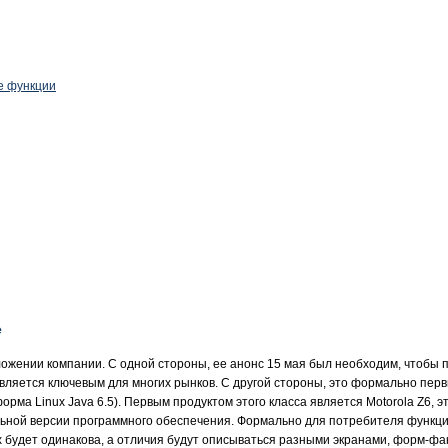
е функции
е
ожении компании. С одной стороны, ее анонс 15 мая был необходим, чтобы
является ключевым для многих рынков. С другой стороны, это формально пер
ма Linux Java 6.5). Первым продуктом этого класса является Motorola Z6, э
льной версии программного обеспечения. Формально для потребителя функц
 будет одинакова, а отличия будут описываться разными экранами, форм-фак