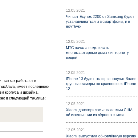
12.05.2021
Чипсет Exynos 2200 от Samsung будет
устанавливаться и в смартфоны, и в
ноутбуки
12.05.2021
МТС начала подключать
многоквартирные дома к интернету
вещей
12.05.2021
iPhone 13 будет толще и получит более
 так как работают в
крупные камеры по сравнению с iPhone
inux/Java, имеет последнюю
12
ем корпуса и дизайна.
жно в следующей таблице:
12.05.2021
Xiaomi договорилась с властями США
об исключении из чёрного списка
12.05.2021
Xiaomi выпустила обновлённую версию