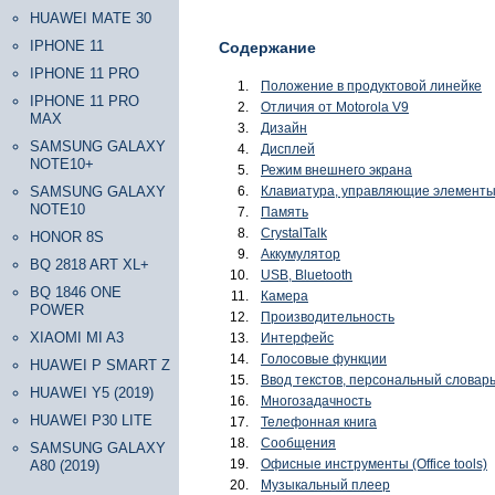
HUAWEI MATE 30
IPHONE 11
Содержание
IPHONE 11 PRO
Положение в продуктовой линейке
IPHONE 11 PRO
Отличия от Motorola V9
MAX
Дизайн
SAMSUNG GALAXY
Дисплей
NOTE10+
Режим внешнего экрана
SAMSUNG GALAXY
Клавиатура, управляющие элемент
NOTE10
Память
CrystalTalk
HONOR 8S
Аккумулятор
BQ 2818 ART XL+
USB, Bluetooth
BQ 1846 ONE
Камера
POWER
Производительность
XIAOMI MI A3
Интерфейс
Голосовые функции
HUAWEI P SMART Z
Ввод текстов, персональный словар
HUAWEI Y5 (2019)
Многозадачность
HUAWEI P30 LITE
Телефонная книга
Сообщения
SAMSUNG GALAXY
Офисные инструменты (Office tools)
A80 (2019)
Музыкальный плеер