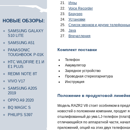
Игры
Voice Recorder
Браузер
Установки
НОВЫЕ ОБЗОРЫ:
Список звонков и другие телефонны
Java
SAMSUNG GALAXY
S10 LITE
Впечатления
SAMSUNG A51
Комплект поставки
PANASONIC
TOUGHBOOK P-01K
Телефон
HTC WILDFIRE E1 И
Аккумулятор
E1 PLUS
Зарядное устройство
REDMI NOTE 8T
Проводная стереогарнитура
VIVO V17
Инструкция
SAMSUNG A20S
2019
Положение в продуктовой линейк
OPPO A9 2020
Модель RAZR2 V8 стоит особняком в предл
BQ MAGIC S
новостей о положении компании, продукт 
PHILIPS S397
отшлифованный до ума LJ-телефон (платфор
отличающийся по аппаратной части, нача
приложений, опций на этих двух телефонах