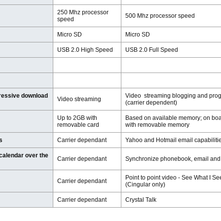
250 Mhz processor
500 Mhz processor speed
speed
Micro SD
Micro SD
USB 2.0 High Speed
USB 2.0 Full Speed
gressive download
Video streaming blogging and pro
Video streaming
(carrier dependent)
Up to 2GB with
Based on available memory; on boa
removable card
with removable memory
s
Carrier dependant
Yahoo and Hotmail email capabiliti
calendar over the
Carrier dependant
Synchronize phonebook, email and c
Point to point video - See What I S
Carrier dependant
(Cingular only)
Carrier dependant
Crystal Talk