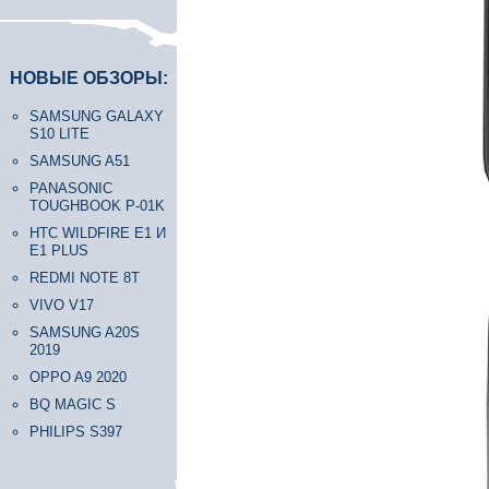
НОВЫЕ ОБЗОРЫ:
SAMSUNG GALAXY
S10 LITE
SAMSUNG A51
PANASONIC
TOUGHBOOK P-01K
HTC WILDFIRE E1 И
E1 PLUS
REDMI NOTE 8T
VIVO V17
SAMSUNG A20S
2019
OPPO A9 2020
BQ MAGIC S
PHILIPS S397