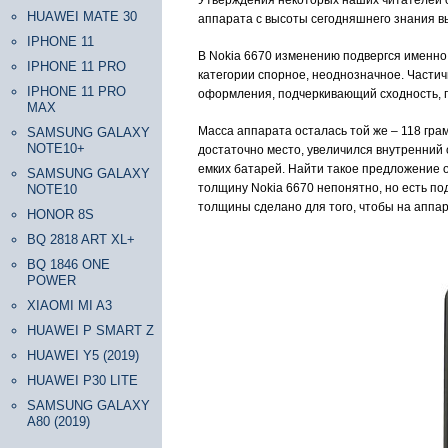
Утверждения некоторых наших читателей о
HUAWEI MATE 30
аппарата с высоты сегодняшнего знания в
IPHONE 11
В Nokia 6670 изменению подвергся именно 
IPHONE 11 PRO
категории спорное, неоднозначное. Части
IPHONE 11 PRO
оформления, подчеркивающий сходность, 
MAX
Масса аппарата осталась той же – 118 гра
SAMSUNG GALAXY
NOTE10+
достаточно место, увеличился внутренний
емких батарей. Найти такое предложение от
SAMSUNG GALAXY
толщину Nokia 6670 непонятно, но есть по
NOTE10
толщины сделано для того, чтобы на аппар
HONOR 8S
BQ 2818 ART XL+
BQ 1846 ONE
POWER
XIAOMI MI A3
HUAWEI P SMART Z
HUAWEI Y5 (2019)
HUAWEI P30 LITE
SAMSUNG GALAXY
A80 (2019)