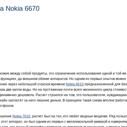
 Nokia 6670
хожие между собой продукты, это ограничение использования одной и той ж
х функциях, да внешнем облике аппаратов. Но одним из первых опытов можно
ение через небольшой отрезок времени
Nokia 6610
предназначенной для биз
как две капли воды. Но на протяжении почти всего жизненного цикла стоимос
0 динамично дешевела. Расчет строился на том, что пользователи, нуждающие
изайн заплатят за него лишние деньги. В принципе такая схема вполне работ
артфонов.
решение
Nokia 7610
, расчет был на тех, кто любит модные вещички. Ряд поль
 этот аппарат, он был одним из первых с мегапиксельной камерой и наверня