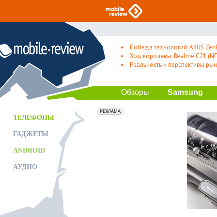
Победа технологий: ASUS Zen
Ход королевы. Realme C21 (NFC
Реальность и перспективы рын
Обзоры
Samsung
erid: 2VfnxxmNzs5
РЕКЛАМА
ТЕЛЕФОНЫ
ГАДЖЕТЫ
ANDROID
АУДИО