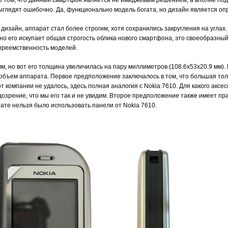
 том, что данный смартфон является не имиджевым решением, а вполне под
ыглядят ошибочно. Да, функционально модель богата, но дизайн является 
дизайн, аппарат стал более строгим, хотя сохранились закругления на углах
чно его искупает общая строгость облика нового смартфона, это своеобразн
преемственность моделей.
мм, но вот его толщина увеличилась на пару миллиметров (108.6х53х20.9 мм)
 объем аппарата. Первое предположение заключалось в том, что большая т
 компании не удалось, здесь полная аналогия с Nokia 7610. Для какого аксе
дозрение, что мы его так и не увидим. Второе предположение также имеет пр
ате нельзя было использовать панели от Nokia 7610.