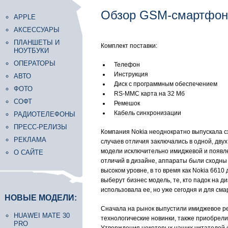
Обзор GSM-смартфона
APPLE
АКСЕССУАРЫ
ПЛАНШЕТЫ И
Комплект поставки:
НОУТБУКИ
ОПЕРАТОРЫ
Телефон
Инструкция
АВТО
Диск с программным обеспечением
ФОТО
RS-MMC карта на 32 Мб
СОФТ
Ремешок
Кабель синхронизации
РАДИОТЕЛЕФОНЫ
ПРЕСС-РЕЛИЗЫ
Компания Nokia неоднократно выпускала с
РЕКЛАМА
случаев отличия заключались в одной, дву
модели исключительно имиджевой и появл
О САЙТЕ
отличий в дизайне, аппараты были сходны 
высоком уровне, в то время как Nokia 661
выберут бизнес модель, те, кто падок на д
использовала ее, но уже сегодня и для см
НОВЫЕ МОДЕЛИ:
Сначала на рынок выпустили имиджевое 
HUAWEI MATE 30
технологические новинки, также приобрели
PRO