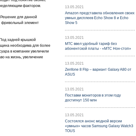
ходит под понятие бизнес
определяющим фактором.
13.05.2021
Amazon представила обновления своих
. Решение для данной
умных дисплеев Echo Show 8 и Echo
ый фривольный элемент
Show 5
13.05.2021
. Под задней крышкой
МТС ввел удобный тариф без
олщина необходима для более
абонентской платы - «МТС Нон-стоп»
ссуара в компании увеличили
аво на жизнь, увеличение
13.05.2021
Zenfone 8 Flip – вариант Galaxy A80 от
ASUS
13.05.2021
Поставки мониторов в этом году
достигнут 150 млн
13.05.2021
Состоялся анонс модной версии
«умных» часов Samsung Galaxy Watch3
TOUS