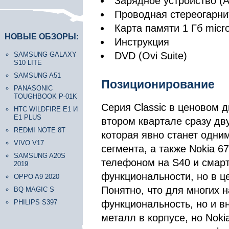
Зарядное устройство (A
Проводная стереогарни
Карта памяти 1 Гб micr
НОВЫЕ ОБЗОРЫ:
Инструкция
DVD (Ovi Suite)
SAMSUNG GALAXY
S10 LITE
SAMSUNG A51
Позиционирование
PANASONIC
TOUGHBOOK P-01K
Серия Classic в ценовом 
HTC WILDFIRE E1 И
E1 PLUS
втором квартале сразу дв
REDMI NOTE 8T
которая явно станет одни
VIVO V17
сегмента, а также Nokia 6
SAMSUNG A20S
телефоном на S40 и смар
2019
функциональности, но в це
OPPO A9 2020
Понятно, что для многих 
BQ MAGIC S
PHILIPS S397
функциональность, но и в
металл в корпусе, но Nok