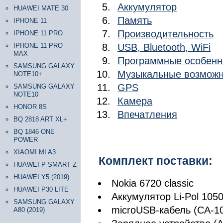
Аккумулятор
HUAWEI MATE 30
Память
IPHONE 11
Производительность
IPHONE 11 PRO
IPHONE 11 PRO
USB, Bluetooth, WiFi
MAX
Программные особенн
SAMSUNG GALAXY
Музыкальные возможн
NOTE10+
GPS
SAMSUNG GALAXY
NOTE10
Камера
HONOR 8S
Впечатления
BQ 2818 ART XL+
BQ 1846 ONE
POWER
XIAOMI MI A3
Комплект поставки:
HUAWEI P SMART Z
HUAWEI Y5 (2019)
Nokia 6720 classic
HUAWEI P30 LITE
Аккумулятор Li-Pol 105
SAMSUNG GALAXY
microUSB-кабель (CA-1
A80 (2019)