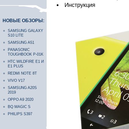
Инструкция
НОВЫЕ ОБЗОРЫ:
SAMSUNG GALAXY
S10 LITE
SAMSUNG A51
PANASONIC
TOUGHBOOK P-01K
HTC WILDFIRE E1 И
E1 PLUS
REDMI NOTE 8T
VIVO V17
SAMSUNG A20S
2019
OPPO A9 2020
BQ MAGIC S
PHILIPS S397