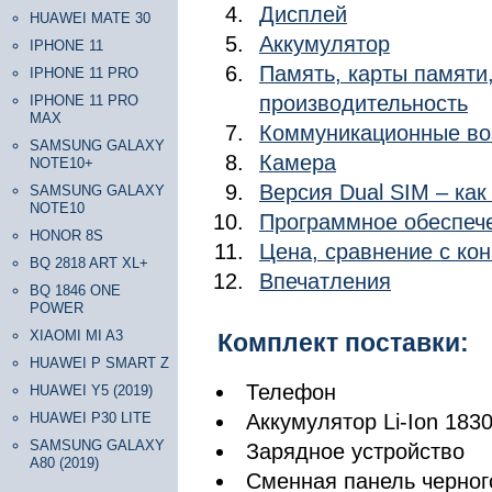
Дисплей
HUAWEI MATE 30
Аккумулятор
IPHONE 11
Память, карты памяти
IPHONE 11 PRO
производительность
IPHONE 11 PRO
MAX
Коммуникационные во
SAMSUNG GALAXY
Камера
NOTE10+
Версия Dual SIM – как
SAMSUNG GALAXY
NOTE10
Программное обеспече
HONOR 8S
Цена, сравнение с ко
BQ 2818 ART XL+
Впечатления
BQ 1846 ONE
POWER
XIAOMI MI A3
Комплект поставки:
HUAWEI P SMART Z
Телефон
HUAWEI Y5 (2019)
HUAWEI P30 LITE
Аккумулятор Li-Ion 183
SAMSUNG GALAXY
Зарядное устройство
A80 (2019)
Сменная панель черног