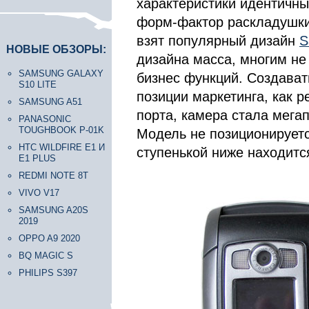
характеристики идентичны
форм-фактор раскладушки
взят популярный дизайн
S
НОВЫЕ ОБЗОРЫ:
дизайна масса, многим не
SAMSUNG GALAXY
бизнес функций. Создават
S10 LITE
позиции маркетинга, как р
SAMSUNG A51
порта, камера стала мегап
PANASONIC
TOUGHBOOK P-01K
Модель не позиционируетс
HTC WILDFIRE E1 И
ступенькой ниже находитс
E1 PLUS
REDMI NOTE 8T
VIVO V17
SAMSUNG A20S
2019
OPPO A9 2020
BQ MAGIC S
PHILIPS S397