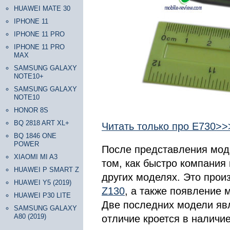
HUAWEI MATE 30
IPHONE 11
IPHONE 11 PRO
IPHONE 11 PRO
MAX
SAMSUNG GALAXY
NOTE10+
SAMSUNG GALAXY
NOTE10
HONOR 8S
BQ 2818 ART XL+
Читать только про Е730>>
BQ 1846 ONE
POWER
После представления мо
XIAOMI MI A3
том, как быстро компания
HUAWEI P SMART Z
других моделях. Это про
HUAWEI Y5 (2019)
Z130
, а также появление
HUAWEI P30 LITE
Две последних модели яв
SAMSUNG GALAXY
A80 (2019)
отличие кроется в наличи