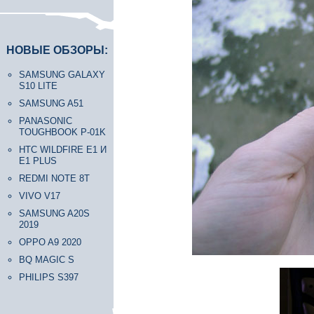
НОВЫЕ ОБЗОРЫ:
SAMSUNG GALAXY
S10 LITE
SAMSUNG A51
PANASONIC
TOUGHBOOK P-01K
HTC WILDFIRE E1 И
E1 PLUS
REDMI NOTE 8T
VIVO V17
SAMSUNG A20S
2019
OPPO A9 2020
BQ MAGIC S
PHILIPS S397