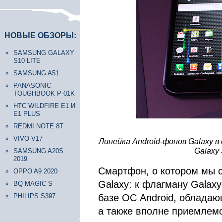
НОВЫЕ ОБЗОРЫ:
SAMSUNG GALAXY
S10 LITE
SAMSUNG A51
PANASONIC
TOUGHBOOK P-01K
HTC WILDFIRE E1 И
E1 PLUS
REDMI NOTE 8T
VIVO V17
Линейка Android-фонов Galaxy в
Galaxy 
SAMSUNG A20S
2019
Смартфон, о котором мы с
OPPO A9 2020
Galaxy: к флагману Galax
BQ MAGIC S
PHILIPS S397
базе ОС Android, облада
а также вполне приемлемо