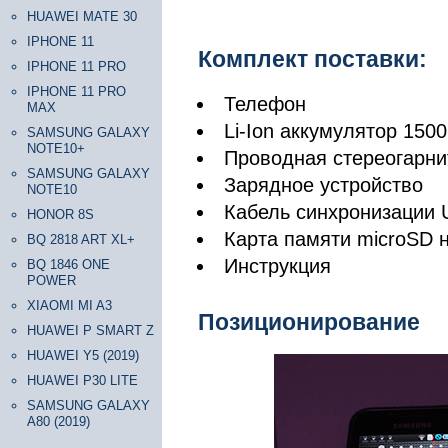
HUAWEI MATE 30
IPHONE 11
Комплект поставки:
IPHONE 11 PRO
IPHONE 11 PRO
Телефон
MAX
Li-Ion аккумулятор 150
SAMSUNG GALAXY
NOTE10+
Проводная стереогарни
SAMSUNG GALAXY
Зарядное устройство
NOTE10
Кабель синхронизации 
HONOR 8S
Карта памяти microSD н
BQ 2818 ART XL+
Инструкция
BQ 1846 ONE
POWER
XIAOMI MI A3
Позиционирование
HUAWEI P SMART Z
HUAWEI Y5 (2019)
HUAWEI P30 LITE
SAMSUNG GALAXY
A80 (2019)