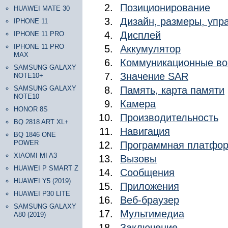
Позиционирование
HUAWEI MATE 30
Дизайн, размеры, уп
IPHONE 11
Дисплей
IPHONE 11 PRO
IPHONE 11 PRO
Аккумулятор
MAX
Коммуникационные во
SAMSUNG GALAXY
Значение SAR
NOTE10+
SAMSUNG GALAXY
Память, карта памяти
NOTE10
Камера
HONOR 8S
Производительность
BQ 2818 ART XL+
Навигация
BQ 1846 ONE
POWER
Программная платфор
XIAOMI MI A3
Вызовы
HUAWEI P SMART Z
Сообщения
HUAWEI Y5 (2019)
Приложения
HUAWEI P30 LITE
Веб-браузер
SAMSUNG GALAXY
Мультимедиа
A80 (2019)
Заключение