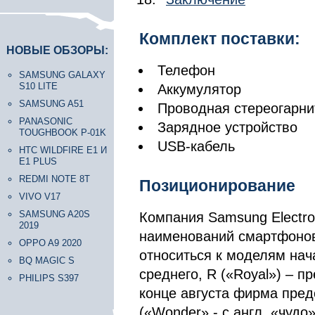
Комплект поставки:
НОВЫЕ ОБЗОРЫ:
Телефон
SAMSUNG GALAXY
S10 LITE
Аккумулятор
SAMSUNG A51
Проводная стереогарни
PANASONIC
Зарядное устройство
TOUGHBOOK P-01K
USB-кабель
HTC WILDFIRE E1 И
E1 PLUS
REDMI NOTE 8T
Позиционирование
VIVO V17
SAMSUNG A20S
Компания Samsung Electro
2019
наименований смартфонов.
OPPO A9 2020
относиться к моделям нача
BQ MAGIC S
среднего, R («Royal») – п
PHILIPS S397
конце августа фирма пре
(«Wonder» - с англ. «чудо