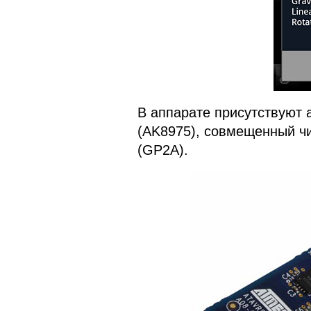
В аппарате присутствуют 
(AK8975), совмещенный ч
(GP2A).