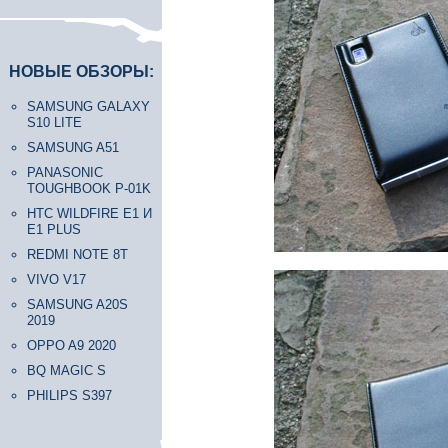
НОВЫЕ ОБЗОРЫ:
SAMSUNG GALAXY
S10 LITE
SAMSUNG A51
PANASONIC
TOUGHBOOK P-01K
HTC WILDFIRE E1 И
E1 PLUS
REDMI NOTE 8T
VIVO V17
SAMSUNG A20S
2019
OPPO A9 2020
BQ MAGIC S
PHILIPS S397