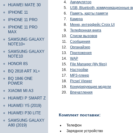
Аккумулятор
HUAWEI MATE 30
USB, Bluetooth, коммуникационные 
IPHONE 11
Память, карты памяти
Камера
IPHONE 11 PRO
Меню, интерфейс Croix UI
IPHONE 11 PRO
Телефонная книга
MAX
Списки вызовов
SAMSUNG GALAXY
Сообщения
NOTE10+
Органайзер
SAMSUNG GALAXY
Приложения
NOTE10
WAP
HONOR 8S
File Manager (My files)
Настройки
BQ 2818 ART XL+
МР3-плеер
BQ 1846 ONE
Picsel Viewer
POWER
Конкурирующие модели
XIAOMI MI A3
Впечатления
HUAWEI P SMART Z
HUAWEI Y5 (2019)
HUAWEI P30 LITE
Комплект поставки:
SAMSUNG GALAXY
A80 (2019)
Телефон
Зарядное устройство