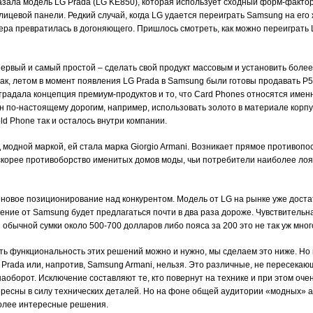
азала модель LG Prada (LG KE850), которая использует сходный форм-факто
ицевой панели. Редкий случай, когда LG удается переиграть Samsung на его 
ра превратилась в догоняющего. Пришлось смотреть, как можно переиграть L
первый и самый простой – сделать свой продукт массовым и установить более
ак, летом в момент появления LG Prada в Samsung были готовы продавать P5
традала концепция премиум-продуктов и то, что Card Phones относятся именн
 по-настоящему дорогим, например, использовать золото в материале корпу
ld Phone так и осталось внутри компании.
 модной маркой, ей стала марка Giorgio Armani. Возникает прямое противопо
скорее противоборство именитых домов моды, чьи потребители наиболее лоя
еновое позиционирование над конкурентом. Модель от LG на рынке уже доста
шение от Samsung будет предлагаться почти в два раза дороже. Чувствительн
обычной сумки около 500-700 долларов либо пояса за 200 это не так уж мног
ть функциональность этих решений можно и нужно, мы сделаем это ниже. Но г
 Prada или, напротив, Samsung Armani, нельзя. Это различные, не пересека
 наоборот. Исключение составляют те, кто повернут на технике и при этом оче
ересны в силу технических деталей. Но на фоне общей аудитории «модных» 
более интересные решения.