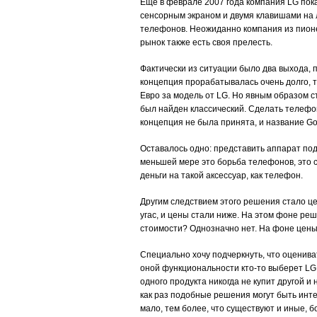
Еще в феврале 2007 года компания LG пок
сенсорным экраном и двумя клавишами на л
телефонов. Неожиданно компания из пионе
рынок также есть своя прелесть.
Фактически из ситуации было два выхода, 
концепция прорабатывалась очень долго, т
Евро за модель от LG. Но явным образом с
был найден классический. Сделать телефон
концепция не была принята, и название Go
Оставалось одно: представить аппарат под
меньшей мере это борьба телефонов, это 
деньги на такой аксессуар, как телефон.
Другим следствием этого решения стало ц
угас, и цены стали ниже. На этом фоне ре
стоимости? Однозначно нет. На фоне цены 
Специально хочу подчеркнуть, что оценива
оной функциональности кто-то выберет LG
одного продукта никогда не купит другой и
как раз подобные решения могут быть инт
мало, тем более, что существуют и иные, 