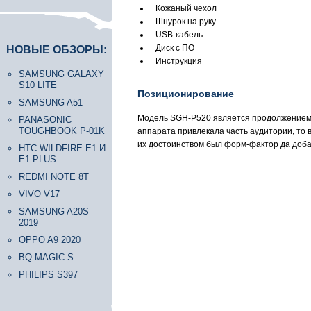
Кожаный чехол
Шнурок на руку
USB-кабель
Диск с ПО
НОВЫЕ ОБЗОРЫ:
Инструкция
SAMSUNG GALAXY
S10 LITE
Позиционирование
SAMSUNG A51
Модель SGH-P520 является продолжением 
PANASONIC
TOUGHBOOK P-01K
аппарата привлекала часть аудитории, то 
их достоинством был форм-фактор да доба
HTC WILDFIRE E1 И
E1 PLUS
REDMI NOTE 8T
VIVO V17
SAMSUNG A20S
2019
OPPO A9 2020
BQ MAGIC S
PHILIPS S397