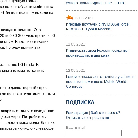
р, оснащенную только
умного пульта Agara Cube T1 Pro
же поле, в области мобильных
G, благо в позднем выходе на
12.05.2021
Игровые ноутбуки с NVIDIA GeForce
RTX 3050 Ti уже в России!
 низкую стоимость. Эта
20 по 280-300 Евро против 600
о к ним. Выход из ситуации
12.05.2021
са. По ряду причин эта
Индийский завод Foxconn сократил
производство в два раза
ставление LG Prada. В
льны и готовы потратить
12.05.2021
Lenovo отказалась от очного участия в
предстоящем в июне Mobile World
Congress
точно давно, первый спрос
а ли целевая аудитория к такой
о.
ПОДПИСКА
оворить о том, что вследствие
Регистрация
|
Забыли пароль?
ющиеся миры. Потребитель
Отписаться от рассылки
нь далек от мира моды. Для них
Ваш E-mail
аппаратов их число исчезающе