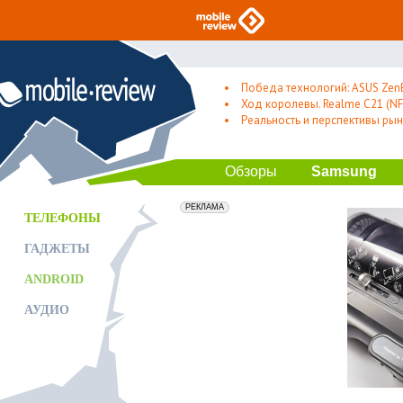
Победа технологий: ASUS Zen
Ход королевы. Realme C21 (NFC
Реальность и перспективы рын
Обзоры
Samsung
erid: 2VfnxxmNzs5
РЕКЛАМА
ТЕЛЕФОНЫ
ГАДЖЕТЫ
ANDROID
АУДИО