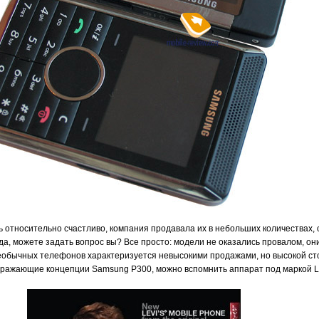
 относительно счастливо, компания продавала их в небольших количествах,
да, можете задать вопрос вы? Все просто: модели не оказались провалом, 
необычных телефонов характеризуется невысокими продажами, но высокой с
ражающие концепции Samsung P300, можно вспомнить аппарат под маркой Le