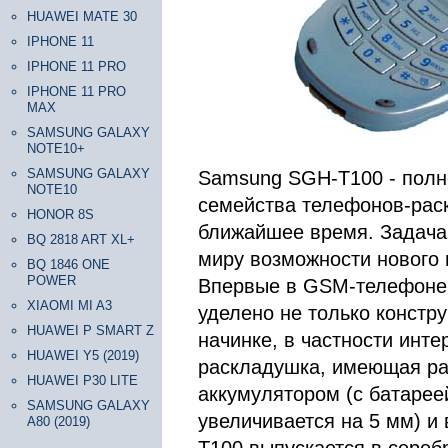
HUAWEI MATE 30
IPHONE 11
IPHONE 11 PRO
IPHONE 11 PRO
MAX
SAMSUNG GALAXY
NOTE10+
SAMSUNG GALAXY
Samsung SGH-T100 - полн
NOTE10
семейства телефонов-рас
HONOR 8S
ближайшее время. Задача
BQ 2818 ART XL+
миру возможности нового 
BQ 1846 ONE
POWER
Впервые в GSM-телефоне 
XIAOMI MI A3
уделено не только констру
HUAWEI P SMART Z
начинке, в частности инте
HUAWEI Y5 (2019)
раскладушка, имеющая ра
HUAWEI P30 LITE
аккумулятором (с батарее
SAMSUNG GALAXY
увеличивается на 5 мм) и 
A80 (2019)