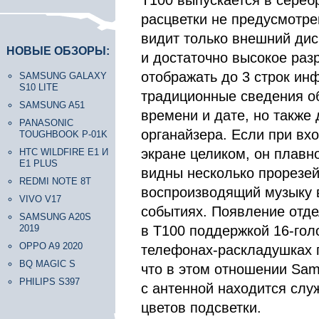
T100 выпускается в сереб
расцветки не предусмотре
видит только внешний дис
НОВЫЕ ОБЗОРЫ:
и достаточно высокое разр
отображать до 3 строк ин
SAMSUNG GALAXY
S10 LITE
традиционные сведения об
SAMSUNG A51
времени и дате, но также
PANASONIC
органайзера. Если при вх
TOUGHBOOK P-01K
экране целиком, он плавн
HTC WILDFIRE E1 И
E1 PLUS
видны несколько прорезей 
REDMI NOTE 8T
воспроизводящий музыку 
VIVO V17
событиях. Появление отде
SAMSUNG A20S
2019
в T100 поддержкой 16-гол
OPPO A9 2020
телефонах-раскладушках 
BQ MAGIC S
что в этом отношении Sam
PHILIPS S397
с антенной находится сл
цветов подсветки.