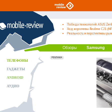
Победа технологий: ASUS Zen
Ход королевы. Realme C21 (NFC
Реальность и перспективы рын
Обзоры
Samsung
erid: 2VfnxxmNzs5
РЕКЛАМА
ТЕЛЕФОНЫ
ГАДЖЕТЫ
ANDROID
АУДИО