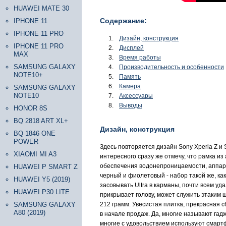
HUAWEI MATE 30
Содержание:
IPHONE 11
IPHONE 11 PRO
Дизайн, конструкция
IPHONE 11 PRO
Дисплей
MAX
Время работы
SAMSUNG GALAXY
Производительность и особенности
NOTE10+
Память
Камера
SAMSUNG GALAXY
NOTE10
Аксессуары
Выводы
HONOR 8S
BQ 2818 ART XL+
Дизайн, конструкция
BQ 1846 ONE
POWER
Здесь повторяется дизайн Sony Xperia Z и S
XIAOMI MI A3
интересного сразу же отмечу, что рамка из
обеспечения водонепроницаемости, аппарат 
HUAWEI P SMART Z
черный и фиолетовый - набор такой же, ка
HUAWEI Y5 (2019)
засовывать Ultra в карманы, почти всем у
HUAWEI P30 LITE
прикрывает голову, может служить этаким щ
SAMSUNG GALAXY
212 грамм. Увесистая плитка, прекрасная с
A80 (2019)
в начале продаж. Да, многие называют гадж
многие с удовольствием используют смарт