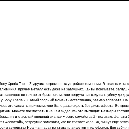
ony Xperia Tablet Z, других современных устройств компании. Этакая плитка с
 алюминия, причем металл есть даже на заглушках. Как вы понимаете, заглуш
защищен не только от брызг, его можно погружать в воду на глубину до двух
к у Sony Xperia Z. Самый спорный момент - естественно, размер аппарата. На
далось это сделать, причем можно было даже сидеть без дискомфорта. Во вре
итком. Можете посмотреть в нашем видео, как это выглядит. Размеры составляю
борка, ну и классный внешний вид, как у всего семейства Z - полагаю, фанаты
ет «лопатой», остроумно замечают, что не хватает черенка, пишут еще всякое
фоны семейства Note - аппарат на стыке планшетов и телефонов. Для себя я