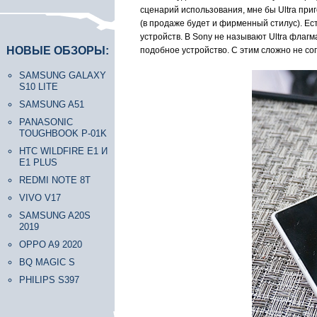
сценарий использования, мне бы Ultra при
(в продаже будет и фирменный стилус). Ес
устройств. В Sony не называют Ultra флагм
НОВЫЕ ОБЗОРЫ:
подобное устройство. С этим сложно не со
SAMSUNG GALAXY
S10 LITE
SAMSUNG A51
PANASONIC
TOUGHBOOK P-01K
HTC WILDFIRE E1 И
E1 PLUS
REDMI NOTE 8T
VIVO V17
SAMSUNG A20S
2019
OPPO A9 2020
BQ MAGIC S
PHILIPS S397