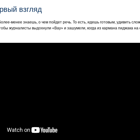
ервый взгляд
лее-менее знаешь, о чем пойдет речь. То есть, идешь готовым, удивить сло
чтобы журналисты выдохнули «Вау» и зашумели, когда из кармана пиджака на 