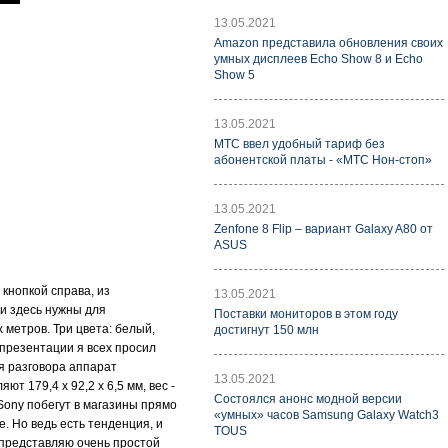
13.05.2021
Amazon представила обновления своих
умных дисплеев Echo Show 8 и Echo
Show 5
13.05.2021
МТС ввел удобный тариф без
абонентской платы - «МТС Нон-стоп»
13.05.2021
Zenfone 8 Flip – вариант Galaxy A80 от
ASUS
 кнопкой справа, из
13.05.2021
ки здесь нужны для
Поставки мониторов в этом году
 метров. Три цвета: белый,
достигнут 150 млн
 презентации я всех просил
мя разговора аппарат
13.05.2021
т 179,4 х 92,2 х 6,5 мм, вес -
Состоялся анонс модной версии
 Sony побегут в магазины прямо
«умных» часов Samsung Galaxy Watch3
. Но ведь есть тенденция, и
TOUS
 представляю очень простой