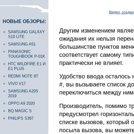
Видео, создан
НОВЫЕ ОБЗОРЫ:
Другим изменением являе
SAMSUNG GALAXY
S10 LITE
ожидания их нельзя перена
SAMSUNG A51
большинстве пунктов мен
PANASONIC
соответствует самому тип
TOUGHBOOK P-01K
практически не влияет.
HTC WILDFIRE E1 И
E1 PLUS
Удобство ввода осталось 
REDMI NOTE 8T
#, вы вызываете список д
VIVO V17
SAMSUNG A20S
переключиться между ними
2019
OPPO A9 2020
Производитель, помимо т
BQ MAGIC S
предусмотрел горизонталь
PHILIPS S397
списке вызовов, который 
посыла вызова, вы можете