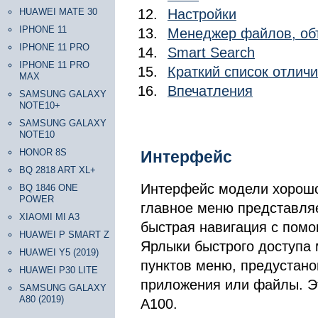
HUAWEI MATE 30
Настройки
IPHONE 11
Менеджер файлов, об
IPHONE 11 PRO
Smart Search
IPHONE 11 PRO
Краткий список отлич
MAX
Впечатления
SAMSUNG GALAXY
NOTE10+
SAMSUNG GALAXY
NOTE10
HONOR 8S
Интерфейс
BQ 2818 ART XL+
Интерфейс модели хорошо 
BQ 1846 ONE
POWER
главное меню представляе
XIAOMI MI A3
быстрая навигация с пом
HUAWEI P SMART Z
Ярлыки быстрого доступа 
HUAWEI Y5 (2019)
пунктов меню, предустано
HUAWEI P30 LITE
приложения или файлы. Э
SAMSUNG GALAXY
A80 (2019)
А100.