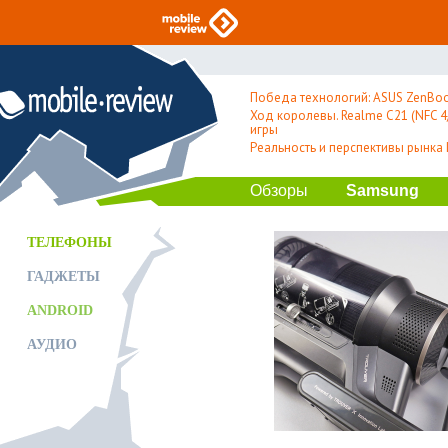
Победа технологий: ASUS ZenBoo
Ход королевы. Realme C21 (NFC 4/
игры
Реальность и перспективы рынка
Обзоры
Samsung
ТЕЛЕФОНЫ
ГАДЖЕТЫ
ANDROID
АУДИО