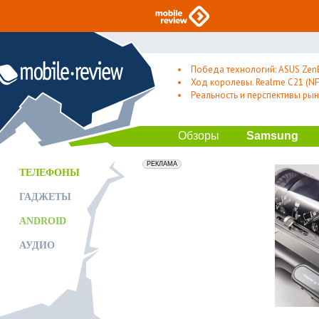
Победа технологий: ASUS Zen
Ход королевы. Realme C21 (NFC
Реальность и перспективы рын
Обзоры
Samsung
erid: 2VfnxxmNzs5
РЕКЛАМА
ТЕЛЕФОНЫ
ГАДЖЕТЫ
ANDROID
АУДИО