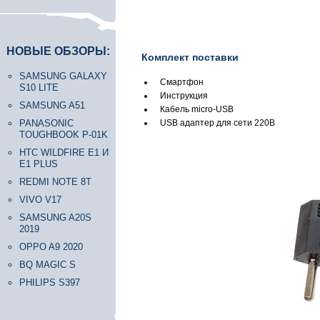
НОВЫЕ ОБЗОРЫ:
Комплект поставки
SAMSUNG GALAXY
Смартфон
S10 LITE
Инструкция
SAMSUNG A51
Кабель micro-USB
PANASONIC
USB адаптер для сети 220В
TOUGHBOOK P-01K
HTC WILDFIRE E1 И
E1 PLUS
REDMI NOTE 8T
VIVO V17
SAMSUNG A20S
2019
OPPO A9 2020
BQ MAGIC S
PHILIPS S397