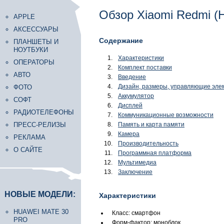
Обзор Xiaomi Redmi (
APPLE
АКСЕССУАРЫ
Содержание
ПЛАНШЕТЫ И
НОУТБУКИ
Характеристики
ОПЕРАТОРЫ
Комплект поставки
АВТО
Введение
Дизайн, размеры, управляющие эле
ФОТО
Аккумулятор
СОФТ
Дисплей
РАДИОТЕЛЕФОНЫ
Коммуникационные возможности
ПРЕСС-РЕЛИЗЫ
Память и карта памяти
Камера
РЕКЛАМА
Производительность
О САЙТЕ
Программная платформа
Мультимедиа
Заключение
НОВЫЕ МОДЕЛИ:
Характеристики
HUAWEI MATE 30
Класс: смартфон
PRO
Форм-фактор: моноблок