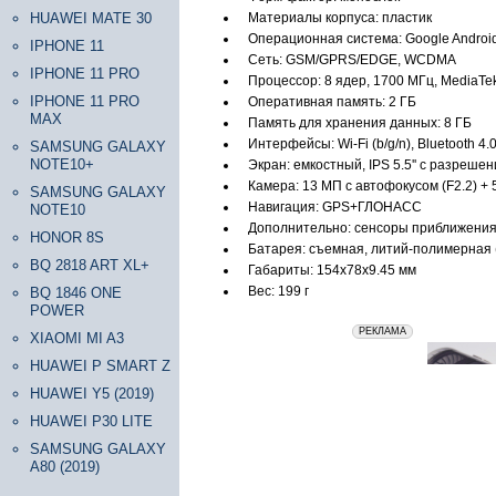
HUAWEI MATE 30
Материалы корпуса: пластик
Операционная система: Google Android 
IPHONE 11
Сеть: GSM/GPRS/EDGE, WCDMA
IPHONE 11 PRO
Процессор: 8 ядер, 1700 МГц, MediaT
IPHONE 11 PRO
Оперативная память: 2 ГБ
MAX
Память для хранения данных: 8 ГБ
Интерфейсы: Wi-Fi (b/g/n), Bluetooth 
SAMSUNG GALAXY
NOTE10+
Экран: емкостный, IPS 5.5'' с разреше
Камера: 13 МП c автофокусом (F2.2) +
SAMSUNG GALAXY
Навигация: GPS+ГЛОНАСС
NOTE10
Дополнительно: сенсоры приближения
HONOR 8S
Батарея: съемная, литий-полимерная (
BQ 2818 ART XL+
Габариты: 154x78x9.45 мм
Вес: 199 г
BQ 1846 ONE
POWER
erid: 2VfnxxmNzs5
РЕКЛАМА
XIAOMI MI A3
HUAWEI P SMART Z
HUAWEI Y5 (2019)
HUAWEI P30 LITE
SAMSUNG GALAXY
A80 (2019)