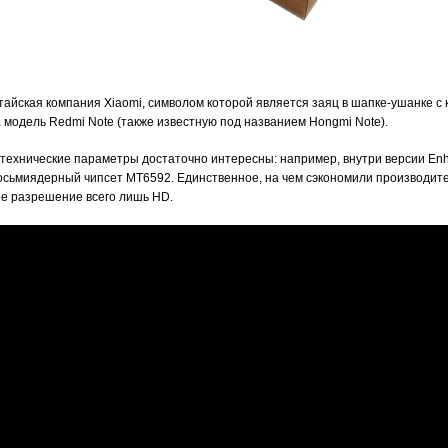
итайская компания Xiaomi, символом которой является заяц в шапке-ушанке с
 модель Redmi Note (также известную под названием Hongmi Note).
о технические параметры достаточно интересны: например, внутри версии En
осьмиядерный чипсет MT6592. Единственное, на чем сэкономили производител
ее разрешение всего лишь HD.