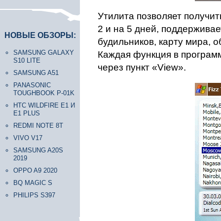
Утилита позволяет получит
2 и на 5 дней, поддержива
НОВЫЕ ОБЗОРЫ:
будильников, карту мира, о
SAMSUNG GALAXY
Каждая функция в программ
S10 LITE
через пункт «View».
SAMSUNG A51
PANASONIC
TOUGHBOOK P-01K
HTC WILDFIRE E1 И
E1 PLUS
REDMI NOTE 8T
VIVO V17
SAMSUNG A20S
2019
OPPO A9 2020
BQ MAGIC S
PHILIPS S397