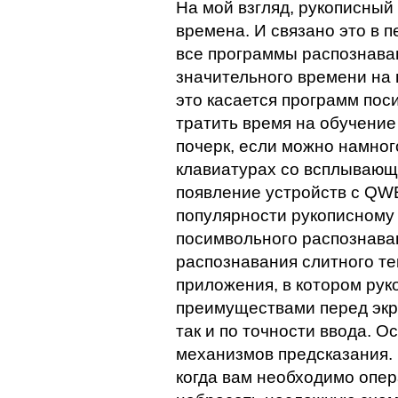
На мой взгляд, рукописный
времена. И связано это в п
все программы распознаван
значительного времени на
это касается программ пос
тратить время на обучение
почерк, если можно намног
клавиатурах со всплывающ
появление устройств с QW
популярности рукописному 
посимвольного распознаван
распознавания слитного тек
приложения, в котором рук
преимуществами перед экр
так и по точности ввода. О
механизмов предсказания.
когда вам необходимо опе