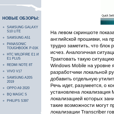
НОВЫЕ ОБЗОРЫ:
SAMSUNG GALAXY
S10 LITE
На левом скриншоте показ
SAMSUNG A51
английской прошивки, на п
PANASONIC
трудно заметить, что блок
TOUGHBOOK P-01K
исчез. Аналогичная ситуаци
HTC WILDFIRE E1 И
Трактовать такую ситуаци
E1 PLUS
REDMI NOTE 8T
Windows Mobile на уровне яд
VIVO V17
разработчики локальной р
SAMSUNG A20S
добавить отдельную утилит
2019
Речь идет, разумеется, о к
OPPO A9 2020
установлена локализация Mi
BQ MAGIC S
локализацией которых зан
PHILIPS S397
такие возможности могут п
локализации Transcriber г