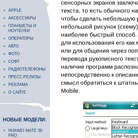
сенсорных экранов заключа
текста, то есть обычного н
APPLE
чтобы сделать небольшую 
АКСЕССУАРЫ
ПЛАНШЕТЫ И
небольшой рисунок (схему)
НОУТБУКИ
наиболее быстрый способ.
ОПЕРАТОРЫ
для использования его как
АВТО
или для общения через по
ФОТО
перевода рукописного текс
СОФТ
наличие программ распозна
РАДИОТЕЛЕФОНЫ
непосредственно к описани
ПРЕСС-РЕЛИЗЫ
смысл обратиться к штатн
РЕКЛАМА
Mobile.
О САЙТЕ
НОВЫЕ МОДЕЛИ:
HUAWEI MATE 30
PRO