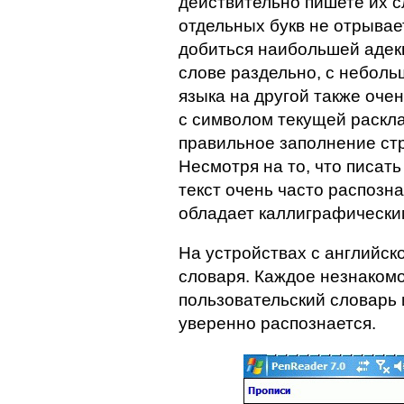
действительно пишете их с
отдельных букв не отрывает
добиться наибольшей адекв
слове раздельно, с неболь
языка на другой также очен
с символом текущей раскл
правильное заполнение стр
Несмотря на то, что писат
текст очень часто распозна
обладает каллиграфически
На устройствах с английск
словаря. Каждое незнакомо
пользовательский словарь
уверенно распознается.