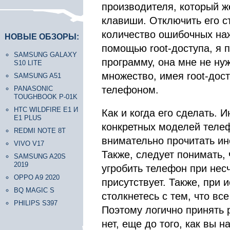
производителя, который ж
клавиши. Отключить его с
количество ошибочных наж
НОВЫЕ ОБЗОРЫ:
помощью root-доступа, я 
SAMSUNG GALAXY
программу, она мне не ну
S10 LITE
множество, имея root-дос
SAMSUNG A51
телефоном.
PANASONIC
TOUGHBOOK P-01K
HTC WILDFIRE E1 И
Как и когда его сделать. 
E1 PLUS
конкретных моделей телеф
REDMI NOTE 8T
внимательно прочитать ин
VIVO V17
Также, следует понимать, 
SAMSUNG A20S
2019
угробить телефон при нес
OPPO A9 2020
присутствует. Также, при
BQ MAGIC S
столкнетесь с тем, что вс
PHILIPS S397
Поэтому логично принять р
нет, еще до того, как вы 