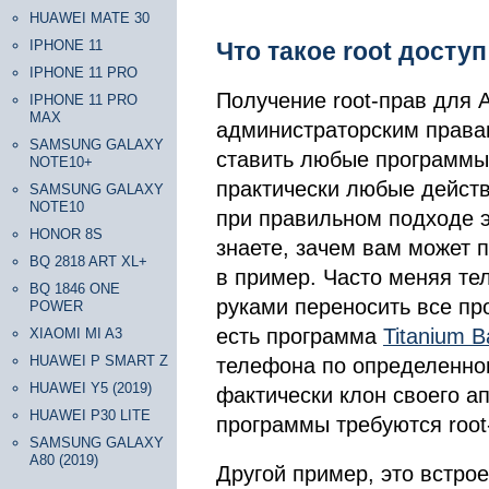
HUAWEI MATE 30
IPHONE 11
Что такое root доступ
IPHONE 11 PRO
Получение root-прав для 
IPHONE 11 PRO
MAX
администраторским права
SAMSUNG GALAXY
ставить любые программы
NOTE10+
практически любые действи
SAMSUNG GALAXY
NOTE10
при правильном подходе э
HONOR 8S
знаете, зачем вам может п
BQ 2818 ART XL+
в пример. Часто меняя те
BQ 1846 ONE
руками переносить все пр
POWER
есть программа
Titanium 
XIAOMI MI A3
HUAWEI P SMART Z
телефона по определенном
HUAWEI Y5 (2019)
фактически клон своего а
HUAWEI P30 LITE
программы требуются root
SAMSUNG GALAXY
A80 (2019)
Другой пример, это встро