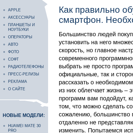
Как правильно об
APPLE
смартфон. Необ
АКСЕССУАРЫ
ПЛАНШЕТЫ И
НОУТБУКИ
Большинство людей покуп
ОПЕРАТОРЫ
установить на него множе
АВТО
скорость, но главное наст
ФОТО
современного программног
СОФТ
выбрать не просто програ
РАДИОТЕЛЕФОНЫ
официальные, так и сторо
ПРЕСС-РЕЛИЗЫ
рассказать о необходимом
РЕКЛАМА
О САЙТЕ
из них облегчает жизнь – 
программ вам подойдут, к
том, что можно сделать со
сожалению, большинство 
НОВЫЕ МОДЕЛИ:
отдаленно не представляю
HUAWEI MATE 30
изменить. Попытаемся исп
PRO