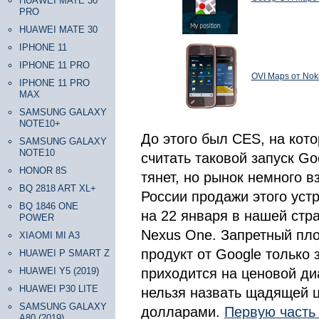
HUAWEI MATE 30
PRO
HUAWEI MATE 30
IPHONE 11
IPHONE 11 PRO
OVI Maps от Nok
IPHONE 11 PRO
MAX
SAMSUNG GALAXY
NOTE10+
До этого был CES, на кот
SAMSUNG GALAXY
NOTE10
считать таковой запуск G
HONOR 8S
тянет, но рынок немного в
BQ 2818 ART XL+
России продажи этого уст
BQ 1846 ONE
на 22 января в нашей стр
POWER
Nexus One. Запретный пло
XIAOMI MI A3
продукт от Google только 
HUAWEI P SMART Z
HUAWEI Y5 (2019)
приходится на ценовой диа
HUAWEI P30 LITE
нельзя назвать щадящей 
SAMSUNG GALAXY
долларами.
Первую часть
A80 (2019)