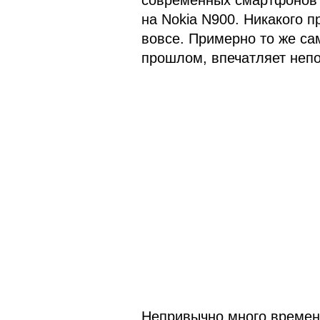
современных смартфонов п
на Nokia N900. Никакого п
вовсе. Примерно то же са
прошлом, впечатляет непо
Непривычно много времен