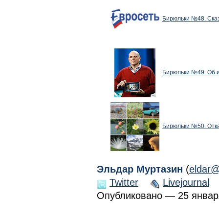
Бирюльки №48. Сказ
Бирюльки №49. Об и
Бирюльки №50. Отка
Эльдар Муртазин
(
eldar@
Twitter
Livejournal
Опубликовано — 25 января