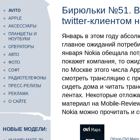
Бирюльки №51. В
AVITO
twitter-клиентом 
APPLE
АКСЕССУАРЫ
ПЛАНШЕТЫ И
Январь в этом году абсол
НОУТБУКИ
главное ожиданий потреби
ОПЕРАТОРЫ
января Nokia обещала потр
АВТО
покажет компания, то ожид
ФОТО
по Москве этого числа App
СОФТ
смотреть трансляцию с пр
РАДИОТЕЛЕФОНЫ
сидеть дома и читать тра
ПРЕСС-РЕЛИЗЫ
РЕКЛАМА
лентах. Некоторые отложа
О САЙТЕ
материал на Mobile-Revie
Nokia можно прочитать и с
НОВЫЕ МОДЕЛИ:
Обзор OVI Maps 