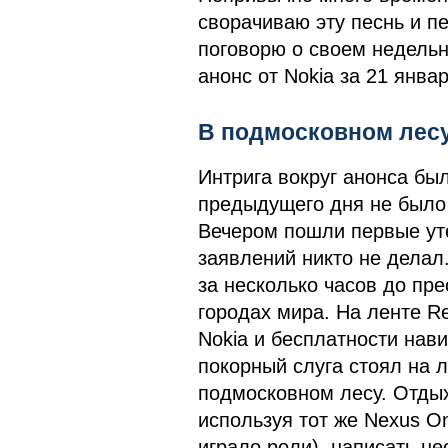
сворачиваю эту песнь и п
поговорю о своем недельн
анонс от Nokia за 21 январ
В подмосковном лесу
Интрига вокруг анонса был
предыдущего дня не было и
Вечером пошли первые ут
заявлений никто не дела
за несколько часов до пр
городах мира. На ленте R
Nokia и бесплатности нав
покорный слуга стоял на 
подмосковном лесу. Отдых
используя тот же Nexus O
играло роли), написать н