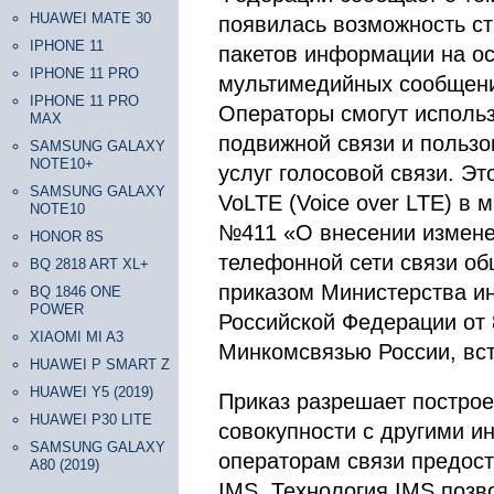
HUAWEI MATE 30
появилась возможность ст
IPHONE 11
пакетов информации на о
IPHONE 11 PRO
мультимедийных сообщений
IPHONE 11 PRO
Операторы смогут использ
MAX
подвижной связи и польз
SAMSUNG GALAXY
NOTE10+
услуг голосовой связи. Эт
SAMSUNG GALAXY
VoLTE (Voice over LTE) в
NOTE10
№411 «О внесении измене
HONOR 8S
телефонной сети связи об
BQ 2818 ART XL+
приказом Министерства и
BQ 1846 ONE
POWER
Российской Федерации от 
XIAOMI MI A3
Минкомсвязью России, вст
HUAWEI P SMART Z
HUAWEI Y5 (2019)
Приказ разрешает построе
HUAWEI P30 LITE
совокупности с другими и
SAMSUNG GALAXY
операторам связи предост
A80 (2019)
IMS. Технология IMS позв