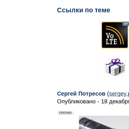
Ссылки по теме
Сергей Потресов
(
sergey
Опубликовано - 18 декабря
erid: 2VfnxxmNzs5
РЕКЛАМА