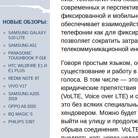
современных и перспектив
фиксированной и мобильно
НОВЫЕ ОБЗОРЫ:
обеспечивает взаимодейс
телефонии как для фиксир
SAMSUNG GALAXY
S10 LITE
позволяет сократить затр
SAMSUNG A51
телекоммуникационной ин
PANASONIC
TOUGHBOOK P-01K
Говоря простым языком, 
HTC WILDFIRE E1 И
существование и работу в
E1 PLUS
REDMI NOTE 8T
голоса. В том числе — эт
VIVO V17
юридические препятствия 
SAMSUNG A20S
(VoLTE, Voice over LTE) и с
2019
это без всяких специальн
OPPO A9 2020
хендовером. Можно будет 
BQ MAGIC S
выйти на улицу и продолж
PHILIPS S397
обрыва соединения. VoLT
внедрять хоть через недел