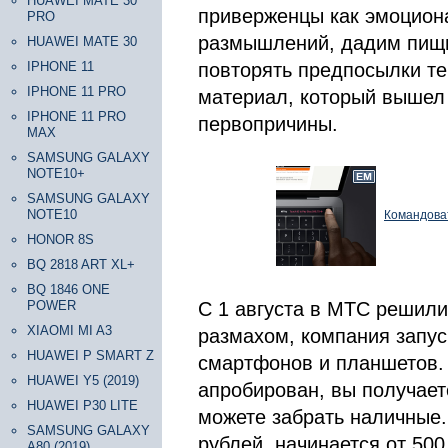
HUAWEI MATE 30
приверженцы как эмоциона
PRO
размышлений, дадим пищи 
HUAWEI MATE 30
IPHONE 11
повторять предпосылки те
IPHONE 11 PRO
материал, который вышел 
IPHONE 11 PRO
первопричины.
MAX
SAMSUNG GALAXY
NOTE10+
SAMSUNG GALAXY
NOTE10
Командоват
HONOR 8S
BQ 2818 ART XL+
BQ 1846 ONE
POWER
С 1 августа в МТС решили 
XIAOMI MI A3
размахом, компания запус
HUAWEI P SMART Z
смартфонов и планшетов.
HUAWEI Y5 (2019)
апробирован, вы получает
HUAWEI P30 LITE
можете забрать наличные.
SAMSUNG GALAXY
рублей, начинается от 50
A80 (2019)