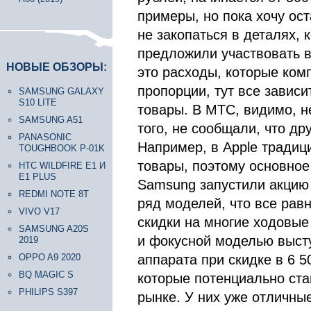
примеры, но пока хочу ос
не закопаться в деталях, 
предложили участвовать в
НОВЫЕ ОБЗОРЫ:
это расходы, которые ком
пропорции, тут все зависи
SAMSUNG GALAXY
S10 LITE
товары. В МТС, видимо, н
SAMSUNG A51
того, не сообщали, что др
PANASONIC
Например, в Apple традиц
TOUGHBOOK P-01K
товары, поэтому основное
HTC WILDFIRE E1 И
E1 PLUS
Samsung запустили акцию 
REDMI NOTE 8T
ряд моделей, что все рав
VIVO V17
скидки на многие ходовые
SAMSUNG A20S
и фокусной моделью высту
2019
OPPO A9 2020
аппарата при скидке в 6 5
BQ MAGIC S
которые потенциально ста
PHILIPS S397
рынке. У них уже отличны