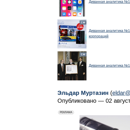
Диванная аналитика №162
Диванная аналитика №16
корпораций
Диванная аналитика №1
Эльдар Муртазин
(
eldar@
Опубликовано — 02 августа
erid: 2VfnxxmNzs5
РЕКЛАМА