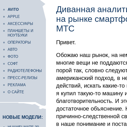
Диванная аналит
AVITO
на рынке смартфо
APPLE
АКСЕССУАРЫ
МТС
ПЛАНШЕТЫ И
НОУТБУКИ
Привет.
ОПЕРАТОРЫ
АВТО
Обожаю наш рынок, на нем
ФОТО
многие вещи не поддаются
СОФТ
порой так, словно следуют
РАДИОТЕЛЕФОНЫ
американский подход, в н
ПРЕСС-РЕЛИЗЫ
действий, искать какие-то
РЕКЛАМА
О САЙТЕ
я купил такую-то машину 
благотворительность. И э
достаточное объяснение. Н
причинно-следственной св
НОВЫЕ МОДЕЛИ:
в наше понимание и поста