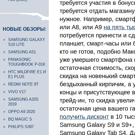
требуется участия в бону
требуется отдать магазин
нужное. Например, смартф
или A8, или A9
на пять ты
НОВЫЕ ОБЗОРЫ:
потребуется принести и с
SAMSUNG GALAXY
планшет, смарт-часы или б
S10 LITE
кто не готов, подобно Ма
SAMSUNG A51
уже умершего смартфона и
PANASONIC
TOUGHBOOK P-01K
остаточная стоимость, ско
HTC WILDFIRE E1 И
скидка на новенький смар
E1 PLUS
бездыханный кирпичик, а 
REDMI NOTE 8T
концы и присутствующее 
VIVO V17
трейд-ин, то скидка увели
SAMSUNG A20S
2019
остаточная цена вашего г
OPPO A9 2020
получить дисконт
в 10 тыс
BQ MAGIC S
Samsung Galaxy S9 и S9+,
PHILIPS S397
Samsung Galaxy Tab S4. Д