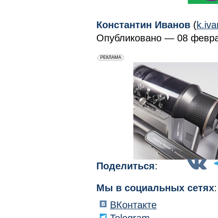
Константин Иванов
(
k.iv
Опубликовано — 08 февра
erid: 2VfnxxmNzs5
РЕКЛАМА
Поделиться
:
Мы в социальных сетях
:
ВКонтакте