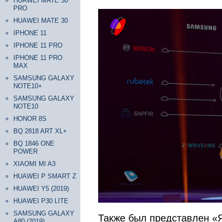
HUAWEI MATE 30
PRO
HUAWEI MATE 30
IPHONE 11
IPHONE 11 PRO
IPHONE 11 PRO
MAX
SAMSUNG GALAXY
NOTE10+
SAMSUNG GALAXY
NOTE10
HONOR 8S
BQ 2818 ART XL+
BQ 1846 ONE
POWER
XIAOMI MI A3
HUAWEI P SMART Z
HUAWEI Y5 (2019)
HUAWEI P30 LITE
SAMSUNG GALAXY
Также был представлен «
A80 (2019)