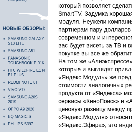
который позволяет сделат
SmartTV. Задумка хорошая
модуля. Неужели компания
НОВЫЕ ОБЗОРЫ:
партнерам пару долларов 
современном и интересном
SAMSUNG GALAXY
S10 LITE
вас будет висеть за ТВ и 
SAMSUNG A51
покупке вы все же обрати
PANASONIC
На том же «Алиэкспрессе»
TOUGHBOOK P-01K
которые и выглядят привл
HTC WILDFIRE E1 И
E1 PLUS
«Яндекс.Модуль» же предл
REDMI NOTE 8T
стоимости аналогичных ре
VIVO V17
продукта от «Яндекса» мо
SAMSUNG A20S
сервисы «КиноПоиск» и «
2019
ценовую разницу между пр
OPPO A9 2020
«Яндекс.Модуля» относит
BQ MAGIC S
«Яндекс.Эфира», это инди
PHILIPS S397