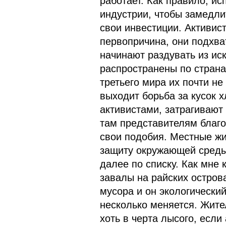
работает. Как правило, ис
индустрии, чтобы замедли
свои инвестиции. Активис
первопричина, они подхв
начинают раздувать из ис
распространены по страна
третьего мира их почти не
выходит борьба за кусок 
активистами, затрагивают
там представителям благо
свои подобия. Местные жи
защиту окружающей среды 
далее по списку. Как мне 
завалы на райских острова
мусора и он экологический
несколько меняется. Жите
хоть в черта лысого, если