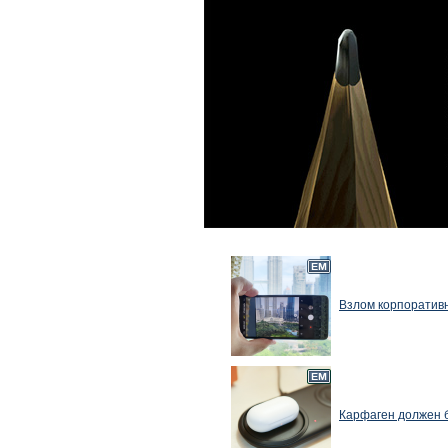
Взлом корпоративн
Карфаген должен 