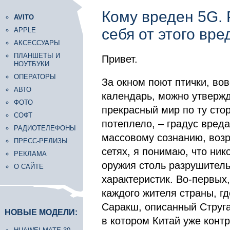
Кому вреден 5G. 
AVITO
себя от этого вр
APPLE
АКСЕССУАРЫ
ПЛАНШЕТЫ И
Привет.
НОУТБУКИ
ОПЕРАТОРЫ
За окном поют птички, во
АВТО
календарь, можно утвержд
ФОТО
прекрасный мир по ту стор
СОФТ
потеплело, – градус вред
РАДИОТЕЛЕФОНЫ
массовому сознанию, возр
ПРЕСС-РЕЛИЗЫ
сетях, я понимаю, что ник
РЕКЛАМА
оружия столь разрушител
О САЙТЕ
характеристик. Во-первых
каждого жителя страны, г
Саракш, описанный Струга
НОВЫЕ МОДЕЛИ:
в котором Китай уже контр