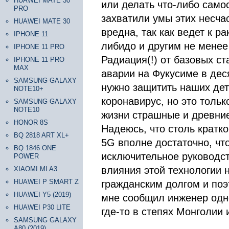
HUAWEI MATE 30
или делать что-либо само
PRO
захватили умы этих несча
HUAWEI MATE 30
вредна, так как ведет к р
IPHONE 11
либидо и другим не менее
IPHONE 11 PRO
Радиация(!) от базовых с
IPHONE 11 PRO
MAX
аварии на Фукусиме в деся
SAMSUNG GALAXY
нужно защитить наших дет
NOTE10+
коронавирус, но это тольк
SAMSUNG GALAXY
NOTE10
жизни страшные и древние
HONOR 8S
Надеюсь, что столь кратк
BQ 2818 ART XL+
5G вполне достаточно, чт
BQ 1846 ONE
исключительное руководст
POWER
влияния этой технологии н
XIAOMI MI A3
HUAWEI P SMART Z
гражданским долгом и поэ
HUAWEI Y5 (2019)
мне сообщил инженер одно
HUAWEI P30 LITE
где-то в степях Монголии 
SAMSUNG GALAXY
A80 (2019)