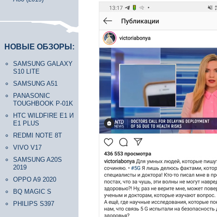
НОВЫЕ ОБЗОРЫ:
SAMSUNG GALAXY
S10 LITE
SAMSUNG A51
PANASONIC
TOUGHBOOK P-01K
HTC WILDFIRE E1 И
E1 PLUS
REDMI NOTE 8T
VIVO V17
SAMSUNG A20S
2019
OPPO A9 2020
BQ MAGIC S
PHILIPS S397