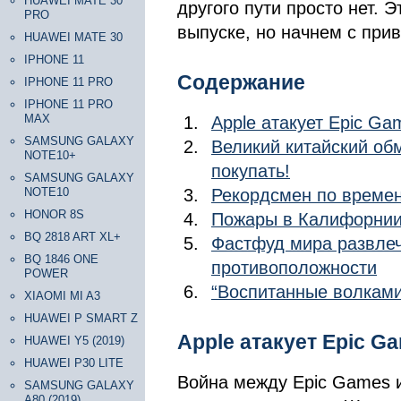
HUAWEI MATE 30
другого пути просто нет. 
PRO
выпуске, но начнем с при
HUAWEI MATE 30
IPHONE 11
Содержание
IPHONE 11 PRO
IPHONE 11 PRO
MAX
Apple атакует Epic Ga
SAMSUNG GALAXY
Великий китайский обм
NOTE10+
покупать!
SAMSUNG GALAXY
NOTE10
Рекордсмен по времен
HONOR 8S
Пожары в Калифорнии 
BQ 2818 ART XL+
Фастфуд мира развлече
BQ 1846 ONE
противоположности
POWER
“Воспитанные волками
XIAOMI MI A3
HUAWEI P SMART Z
Apple атакует Epic G
HUAWEI Y5 (2019)
HUAWEI P30 LITE
Война между Epic Games и 
SAMSUNG GALAXY
A80 (2019)