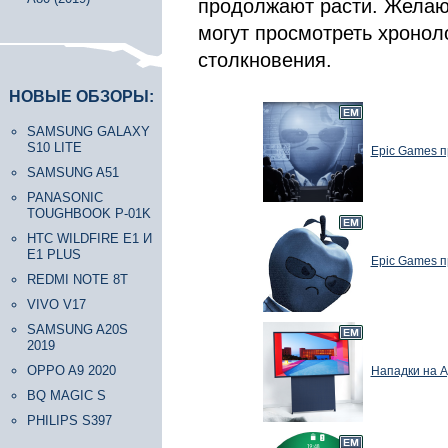
продолжают расти. Желающ
могут просмотреть хронол
столкновения.
НОВЫЕ ОБЗОРЫ:
SAMSUNG GALAXY
S10 LITE
Epic Games п
SAMSUNG A51
PANASONIC
TOUGHBOOK P-01K
HTC WILDFIRE E1 И
E1 PLUS
Epic Games п
REDMI NOTE 8T
VIVO V17
SAMSUNG A20S
2019
OPPO A9 2020
Нападки на A
BQ MAGIC S
PHILIPS S397