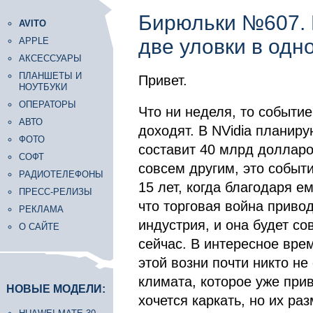
Бирюльки №607. 
AVITO
две уловки в одн
APPLE
АКСЕССУАРЫ
ПЛАНШЕТЫ И
Привет.
НОУТБУКИ
ОПЕРАТОРЫ
Что ни неделя, то событие
АВТО
доходят. В NVidia планир
ФОТО
составит 40 млрд долларов
СОФТ
совсем другим, это событи
РАДИОТЕЛЕФОНЫ
15 лет, когда благодаря е
ПРЕСС-РЕЛИЗЫ
что торговая война привод
РЕКЛАМА
индустрия, и она будет с
О САЙТЕ
сейчас. В интересное вре
этой возни почти никто н
климата, которое уже при
НОВЫЕ МОДЕЛИ:
хочется каркать, но их ра