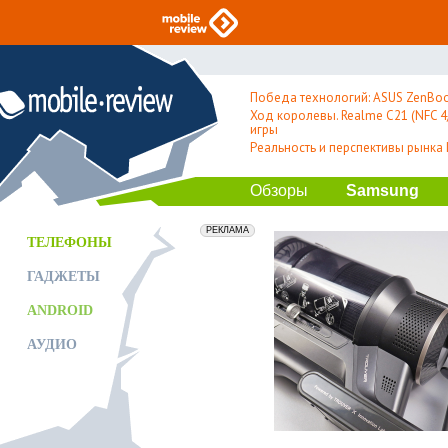
Победа технологий: ASUS ZenBoo
Ход королевы. Realme C21 (NFC 4/
игры
Реальность и перспективы рынка
Обзоры
Samsung
erid: 2VfnxxmNzs5
РЕКЛАМА
ТЕЛЕФОНЫ
ГАДЖЕТЫ
ANDROID
АУДИО