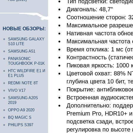
Тип подсветки: светод
Диагональ: 48,7”
Соотношение сторон: 3
Максимальное разреше
НОВЫЕ ОБЗОРЫ:
Нативная частота обнов
SAMSUNG GALAXY
Максимальная частота 
S10 LITE
Время отклика: 1 мс (от
SAMSUNG A51
Контрастность (статичес
PANASONIC
TOUGHBOOK P-01K
Пиковая яркость: 1000 
HTC WILDFIRE E1 И
Цветовой охват: 88% 
E1 PLUS
глубина цвета 10 бит, 
REDMI NOTE 8T
Покрытие: антибликово
VIVO V17
Встроенная аудиосисте
SAMSUNG A20S
2019
Дополнительно: поддер
OPPO A9 2020
Premium Pro, HDR10+ и
BQ MAGIC S
подсветка сзади, встро
PHILIPS S397
регулировка по высоте