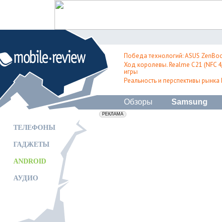
Победа технологий: ASUS ZenBoo
Ход королевы. Realme C21 (NFC 4/
игры
Реальность и перспективы рынка
Обзоры
Samsung
erid: 2VfnxxmNzs5
РЕКЛАМА
ТЕЛЕФОНЫ
ГАДЖЕТЫ
ANDROID
АУДИО