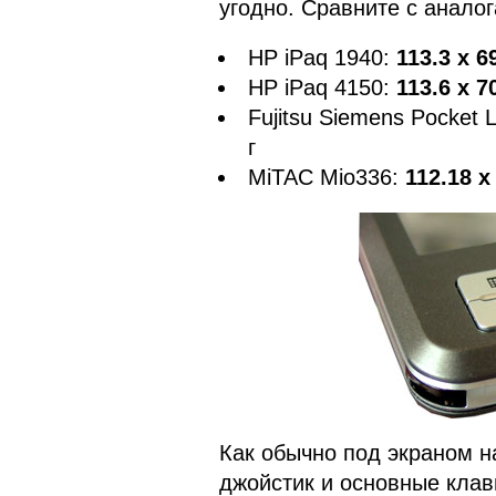
угодно. Сравните с аналог
HP iPaq 1940:
113.3 x 6
HP iPaq 4150:
113.6 x 7
Fujitsu Siemens Pocket
г
MiTAC Mio336:
112.18 x
Как обычно под экраном н
джойстик и основные кла