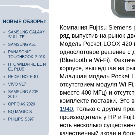
НОВЫЕ ОБЗОРЫ:
Компания Fujitsu Siemens
SAMSUNG GALAXY
ряд выпустив на рынок дв
S10 LITE
Модель Pocket LOOX 420 
SAMSUNG A51
однослотовое решение с 
PANASONIC
TOUGHBOOK P-01K
(Bluetooth и Wi-Fi). Факти
HTC WILDFIRE E1 И
корпусе, вышедшая на ры
E1 PLUS
Младшая модель Pocket L
REDMI NOTE 8T
отсутствием модуля Wi-Fi
VIVO V17
вместо 400 МГц) и отсутс
SAMSUNG A20S
2019
комплекте поставки. Это 
OPPO A9 2020
1940
, только с другим про
BQ MAGIC S
производитель у HP и Fuji
PHILIPS S397
есть несколько существен
качественный экран и боль