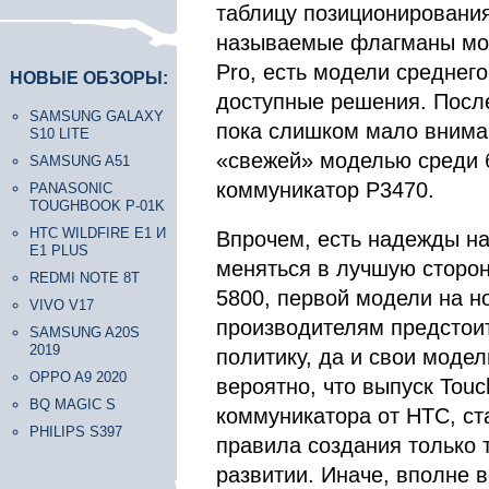
таблицу позиционирования
называемые флагманы мод
Pro, есть модели среднего 
НОВЫЕ ОБЗОРЫ:
доступные решения. Посл
SAMSUNG GALAXY
пока слишком мало вниман
S10 LITE
«свежей» моделью среди 
SAMSUNG A51
коммуникатор P3470.
PANASONIC
TOUGHBOOK P-01K
HTC WILDFIRE E1 И
Впрочем, есть надежды на
E1 PLUS
меняться в лучшую сторон
REDMI NOTE 8T
5800, первой модели на н
VIVO V17
производителям предстои
SAMSUNG A20S
2019
политику, да и свои моде
OPPO A9 2020
вероятно, что выпуск Touc
BQ MAGIC S
коммуникатора от HTC, ст
PHILIPS S397
правила создания только 
развитии. Иначе, вполне 