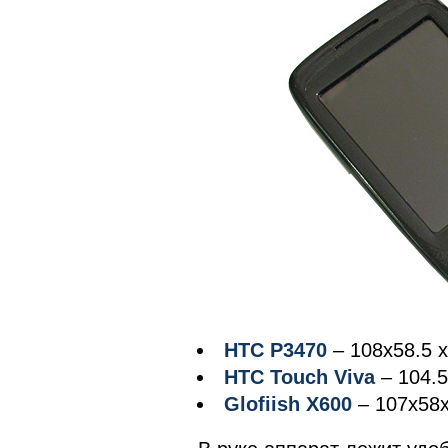
HTC P3470
– 108x58.5 x
HTC Touch Viva
– 104.5
Glofiish X600
– 107x58x