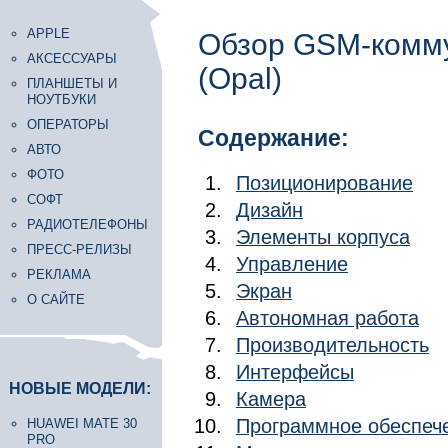
APPLE
Обзор GSM-комму
АКСЕССУАРЫ
(Opal)
ПЛАНШЕТЫ И
НОУТБУКИ
ОПЕРАТОРЫ
Содержание:
АВТО
ФОТО
Позиционирование
СОФТ
Дизайн
РАДИОТЕЛЕФОНЫ
Элементы корпуса
ПРЕСС-РЕЛИЗЫ
Управление
РЕКЛАМА
Экран
О САЙТЕ
Автономная работа
Производительность
Интерфейсы
НОВЫЕ МОДЕЛИ:
Камера
Программное обеспеч
HUAWEI MATE 30
PRO