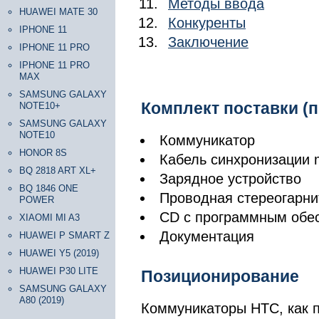
Методы ввода
HUAWEI MATE 30
Конкуренты
IPHONE 11
Заключение
IPHONE 11 PRO
IPHONE 11 PRO
MAX
SAMSUNG GALAXY
Комплект поставки (
NOTE10+
SAMSUNG GALAXY
NOTE10
Коммуникатор
HONOR 8S
Кабель синхронизации 
BQ 2818 ART XL+
Зарядное устройство
BQ 1846 ONE
Проводная стереогарни
POWER
CD с программным обе
XIAOMI MI A3
Документация
HUAWEI P SMART Z
HUAWEI Y5 (2019)
HUAWEI P30 LITE
Позиционирование
SAMSUNG GALAXY
A80 (2019)
Коммуникаторы HTC, как п