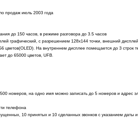
ло продаж июль 2003 года
ния до 150 часов, в режиме разговора до 3.5 часов
плей графический, с разрешением 128х144 точки, внешний диспле
256 цветов(OLED). На внутреннем дисплее помещается до 3 строк те
ает до 65000 цветов, UFB.
500 номеров, на одно имя можно записать до 5 номеров и адрес э
яти телефона
ущенных, 10 принятых и 10 сделанных звонков с указанием даты 