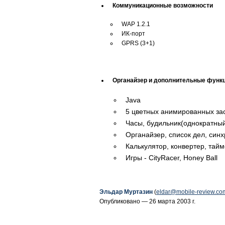
Коммуникационные возможности
WAP 1.2.1
ИК-порт
GPRS (3+1)
Органайзер и дополнительные функ
Java
5 цветных анимированных зас
Часы, будильник(однократны
Органайзер, список дел, син
Калькулятор, конвертер, тайм
Игры - CityRacer, Honey Ball
Эльдар Муртазин
(
eldar@mobile-review.co
Опубликовано — 26 марта 2003 г.