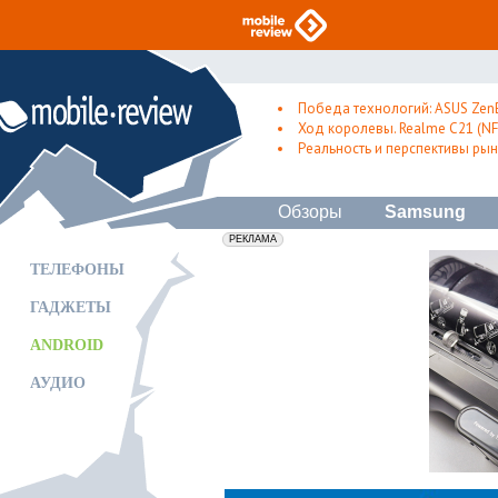
Победа технологий: ASUS Zen
Ход королевы. Realme C21 (NFC
Реальность и перспективы рын
Обзоры
Samsung
erid: 2VfnxxmNzs5
РЕКЛАМА
ТЕЛЕФОНЫ
ГАДЖЕТЫ
ANDROID
АУДИО