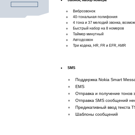
Звонок, набор номера
Виброзвонок
40-тональная полифония
4 тона и 37 мелодий звонка, возмо
Быстрый набор на 8 номеров
Таймер минутный
Автодозвон
Три кодека, HR, FR и EFR, AMR
SMS
Поддержка Nokia Smart Mess
EMS
Отправка и получение тонов
Отправка SMS сообщений не
Предикативный ввод текста Т
Шаблоны сообщений