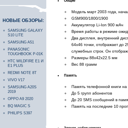
Общие
Модель март 2003 года, нача
GSM900/1800/1900
НОВЫЕ ОБЗОРЫ:
Аккумулятор Li-Ion 900 мАч
SAMSUNG GALAXY
Время работы в режиме ожида
S10 LITE
Два дисплея, внутренний дис
SAMSUNG A51
64х46 точки, отображает до 
PANASONIC
служебных строк. Он отображ
TOUGHBOOK P-01K
Размеры 88х42х22.5 мм
HTC WILDFIRE E1 И
Вес 88 грамм
E1 PLUS
REDMI NOTE 8T
Память
VIVO V17
Память телефонной книги на 
SAMSUNG A20S
2019
До 5 групп абонентов
OPPO A9 2020
До 20 SMS сообщений в пам
BQ MAGIC S
Память на последние 10 проп
PHILIPS S397