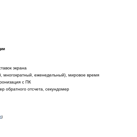
ции
тавок экрана
й, многократный, еженедельный), мировое время
хронизация с ПК
ер обратного отсчета, секундомер
m
)