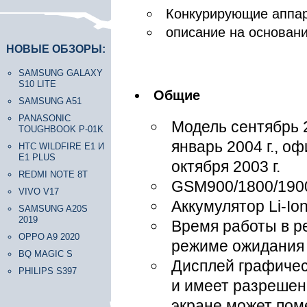
Конкурирующие аппа
описание на основани
НОВЫЕ ОБЗОРЫ:
SAMSUNG GALAXY
S10 LITE
Общие
SAMSUNG A51
PANASONIC
Модель сентябрь 2
TOUGHBOOK P-01K
январь 2004 г., о
HTC WILDFIRE E1 И
E1 PLUS
октября 2003 г.
REDMI NOTE 8T
GSM900/1800/190
VIVO V17
Аккумулятор Li-Io
SAMSUNG A20S
2019
Время работы в ре
OPPO A9 2020
режиме ожидания 
BQ MAGIC S
Дисплей графичес
PHILIPS S397
и имеет разрешен
экране может поме