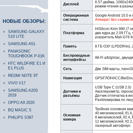
6.57 дюйма, 1080х2400
Дисплей
режим чтения в разны
Операционная
Google Android 10.0 и
система
Аппарат без сервисов
НОВЫЕ ОБЗОРЫ:
HiSilicon Kirin 990 (7
SAMSUNG GALAXY
Платформа
два ядра до 2.09 ГГц,
S10 LITE
ускоритель Mali-G76 
SAMSUNG A51
Память
8 ГБ ОЗУ (LPDDR4x), 
PANASONIC
Беспроводные
TOUGHBOOK P-01K
Wi-Fi a/b/g/n/ac, двух
интерфейсы
HTC WILDFIRE E1 И
E1 PLUS
Сеть
Две SIM-карты, nanoS
REDMI NOTE 8T
Навигация
GPS/ГЛОНАСС/BeiDo
VIVO V17
USB Type C (USB 2.0)
SAMSUNG A20S
Датчики и
Акселерометр, гироск
2019
разъёмы
Датчик отпечатка в кн
Разблокировка по лиц
OPPO A9 2020
Тройная основная кам
BQ MAGIC S
40 мегапикселей, f/1.
Основная
PHILIPS S397
8 мегапикселей, f/2.4,
камера
12 мегапикселей, f/2.
лазерный автофокус