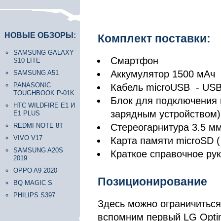
НОВЫЕ ОБЗОРЫ:
Комплект поставки:
SAMSUNG GALAXY
Смартфон
S10 LITE
Аккумулятор 1500 мАч
SAMSUNG A51
PANASONIC
Кабель microUSB - US
TOUGHBOOK P-01K
Блок для подключения к
HTC WILDFIRE E1 И
зарядным устройством)
E1 PLUS
REDMI NOTE 8T
Стереогарнитура 3.5 м
VIVO V17
Карта памяти microSD (
SAMSUNG A20S
Краткое справочное ру
2019
OPPO A9 2020
Позиционирование
BQ MAGIC S
PHILIPS S397
Здесь можно ограничиться
вспомним первый LG Opti