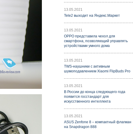
13.05.2021
Tele2 выходит на Яндекс.Маркет
13.05.2021
OPPO представила чехол для
смартфона, позволяющий управлять
устройствами умного дома
13.05.2021
TWS-наушники с активным
шумоподавлением Xiaomi FlipBuds Pro
13.05.2021
В России до конца следующего года
появится госстандарт для
искусственного интеллекта
13.05.2021
ASUS Zenfone 8 – компактный флагман
на Snapdragon 888