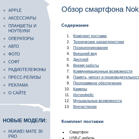
Обзор смартфона Noki
APPLE
АКСЕССУАРЫ
Содержание
ПЛАНШЕТЫ И
НОУТБУКИ
Комплект поставки
ОПЕРАТОРЫ
Технические характеристики
АВТО
Позиционирование
Внешний вид
ФОТО
Дисплей
СОФТ
Время работы
РАДИОТЕЛЕФОНЫ
Коммуникационные возможности
ПРЕСС-РЕЛИЗЫ
Память, чипсет и производительнос
Программное обеспечение
РЕКЛАМА
Камеры
О САЙТЕ
Интерфейс
Музыкальные возможности
Впечатление
НОВЫЕ МОДЕЛИ:
Комплект поставки
HUAWEI MATE 30
Смартфон
PRO
USB-C-кабель