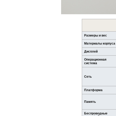
Размеры и вес
Материалы корпуса
Дисплей
Операционная
система
Сеть
Платформа
Память
Беспроводные