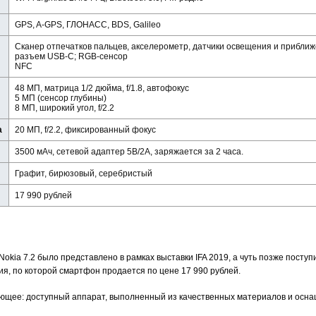
GPS, A-GPS, ГЛОНАСС, BDS, Galileo
Сканер отпечатков пальцев, акселерометр, датчики освещения и приближ
разъем USB-C; RGB-сенсор
NFC
48 МП, матрица 1/2 дюйма, f/1.8, автофокус
5 МП (сенсор глубины)
8 МП, широкий угол, f/2.2
а
20 МП, f/2.2, фиксированный фокус
3500 мАч, сетевой адаптер 5В/2А, заряжается за 2 часа.
Графит, бирюзовый, серебристый
17 990 рублей
kia 7.2 было представлено в рамках выставки IFA 2019, а чуть позже поступ
ия, по которой смартфон продается по цене 17 990 рублей.
ющее: доступный аппарат, выполненный из качественных материалов и осн