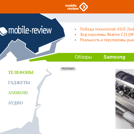
Победа технологий: ASUS Zen
Ход королевы. Realme C21 (NFC
Реальность и перспективы рын
Обзоры
Samsung
erid: 2VfnxxmNzs5
РЕКЛАМА
ТЕЛЕФОНЫ
ГАДЖЕТЫ
ANDROID
АУДИО