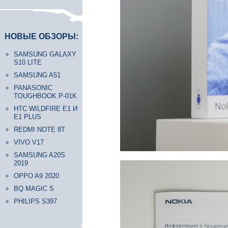
НОВЫЕ ОБЗОРЫ:
SAMSUNG GALAXY
S10 LITE
SAMSUNG A51
PANASONIC
TOUGHBOOK P-01K
HTC WILDFIRE E1 И
E1 PLUS
REDMI NOTE 8T
VIVO V17
SAMSUNG A20S
2019
OPPO A9 2020
BQ MAGIC S
PHILIPS S397