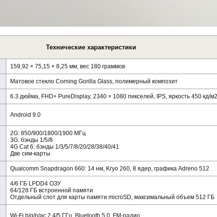
Технические характеристики
159,92 × 75,15 × 8,25 мм, вес 180 граммов
Матовое стекло Corning Gorilla Glass, полимерный композит
6.3 дюйма, FHD+ PureDisplay, 2340 × 1080 пикселей, IPS, яркость 450 кд/м
Android 9.0
2G: 850/900/1800/1900 МГц
3G: бэнды 1/5/8
4G Cat 6: бэнды 1/3/5/7/8/20/28/38/40/41
Две сим-карты
Qualcomm Snapdragon 660: 14 нм, Kryo 260, 8 ядер, графика Adreno 512
4/6 ГБ LPDD4 ОЗУ
64/128 ГБ встроенной памяти
Отдельный слот для карты памяти microSD, максимальный объем 512 ГБ
Wi-Fi b/g/n/ac 2.4/5 ГГц, Bluetooth 5.0, FM-радио