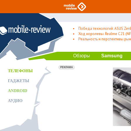
Победа технологий: ASUS Zen
Ход королевы. Realme C21 (NFC
Реальность и перспективы рын
Обзоры
Samsung
erid: 2VfnxxmNzs5
РЕКЛАМА
ТЕЛЕФОНЫ
ГАДЖЕТЫ
ANDROID
АУДИО