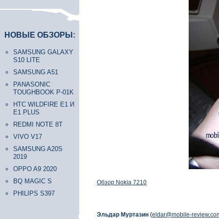
НОВЫЕ ОБЗОРЫ:
SAMSUNG GALAXY
S10 LITE
SAMSUNG A51
PANASONIC
TOUGHBOOK P-01K
HTC WILDFIRE E1 И
E1 PLUS
REDMI NOTE 8T
VIVO V17
SAMSUNG A20S
2019
OPPO A9 2020
BQ MAGIC S
Обзор Nokia 7210
PHILIPS S397
Эльдар Муртазин
(
eldar@mobile-review.co